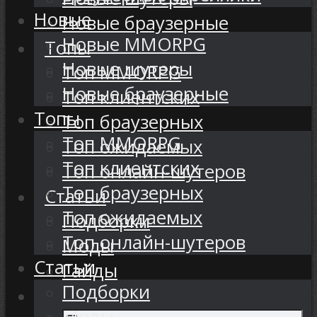
Новые
Новые браузерные
Новые MMORPG
Топы
Новые шутеры
Топ MMORPG
Новые браузерные
Топ клиентских
Топы
Топ браузерных
Топ MMORPG
Топ ожидаемых
Топ клиентских
Топ онлайн-шутеров
Топ браузерных
Статьи
Топ ожидаемых
Подборки
Топ онлайн-шутеров
Моды
Статьи
Гайды
Подборки
Моды