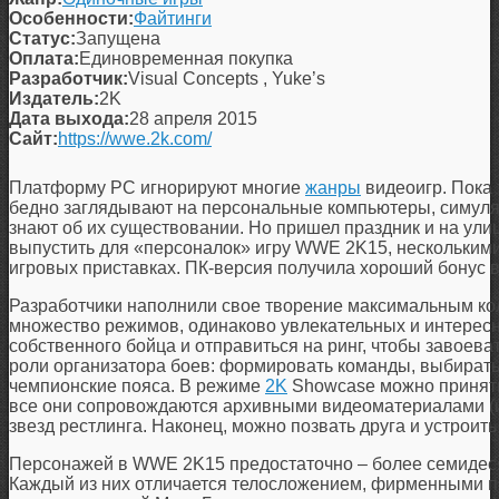
Особенности:
Файтинги
Статус:
Запущена
Оплата:
Единовременная покупка
Разработчик:
Visual Concepts , Yuke’s
Издатель:
2K
Дата выхода:
28 апреля 2015
Сайт:
https://wwe.2k.com/
Платформу РС игнорируют многие
жанры
видеоигр. Пока
бедно заглядывают на персональные компьютеры, симул
знают об их существовании. Но пришел праздник и на ули
выпустить для «персоналок» игру WWE 2K15, нескольки
игровых приставках. ПК-версия получила хороший бонус 
Разработчики наполнили свое творение максимальным кол
множество режимов, одинаково увлекательных и интересн
собственного бойца и отправиться на ринг, чтобы завоева
роли организатора боев: формировать команды, выбирать
чемпионские пояса. В режиме
2K
Showcase можно принять 
все они сопровождаются архивными видеоматериалами (и
звезд рестлинга. Наконец, можно позвать друга и устроить
Персонажей в WWE 2K15 предостаточно – более семидесят
Каждый из них отличается телосложением, фирменными 