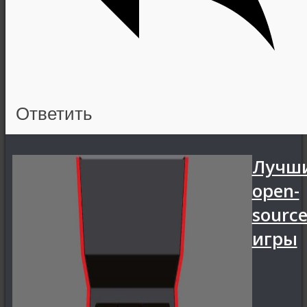
Ответить
Лучш
open-
sourc
игры