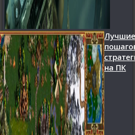
Лучши
пошаго
страте
на ПК