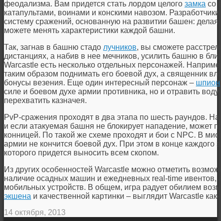
феодализма. Вам придется стать лордом целого
замка
со 
катапультами, воинами и конскими навозом. Разработчик
систему сражений, основанную на развитии башен: делая 
можете менять характеристики каждой башни.
Так, загнав в башню стадо
лучников
, вы сможете расстрел
дистанциях, а набив в нее мечников, усилить башню в бл
Warcastle есть несколько отдельных персонажей. Например
таким образом поднимать его боевой дух, а священник вли
бонусы везения. Еще один интересный персонаж –
шпион
силе и боевом духе армии противника, но и отравить воду 
перехватить казначея.
PvP-сражения проходят в два этапа по шесть раундов. На
и если атакуемая башня не блокирует нападение, может 
конницей. По такой же схеме проходят и бои с NPC. В мисс
армии не кончится боевой дух. При этом в конце каждого з
которого придется выносить всем скопом.
Из других особенностей Warcastle можно отметить возмож
наличие осадных машин и ежедневных real-time ивентов, 
мобильных устройств. В общем, игра радует обилием возм
экшена
и качественной картинки – выглядит Warcastle как-
14 октября, 2013