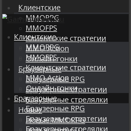
Клиентские
MMORPG
MMOFPS
Клиентские
Клиентские стратегии
MMORPG
MMO Action
MMOFPS
Онлайн-гонки
Клиентские стратегии
Браузерные
MMO Action
Браузерные RPG
Онлайн-гонки
Браузерные стратегии
Браузерные
Браузерные стрелялки
Браузерные RPG
Новые
Браузерные стратегии
Новые MMORPG
Браузерные стрелялки
Новые шутеры