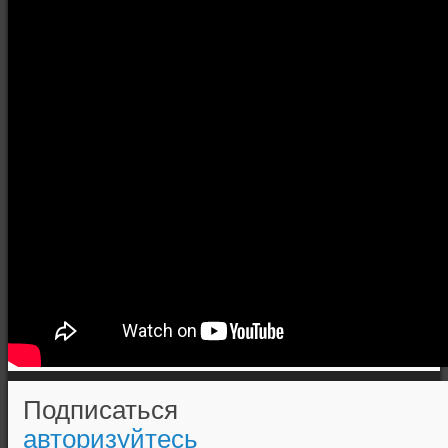
Подписаться
авторизуйтесь