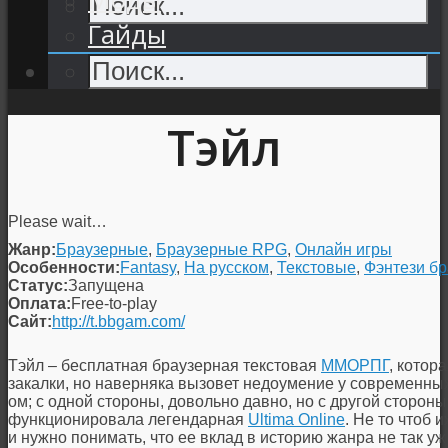
Гайды
Тэйл
Please wait…
Жанр:
Браузерные
,
Браузерные RPG
,
Онлайн игры
Особенности:
Fantasy
,
На русском
,
Текстовые
,
Фэнтези б
Статус:
Запущена
Оплата:
Free-to-play
Сайт:
http://t.bbgam.com/
Тэйл – бесплатная браузерная текстовая
ММОРПГ
, котор
закалки, но наверняка вызовет недоумение у современных
ом; с одной стороны, довольно давно, но с другой стороны
функционировала легендарная
Ultima Online
. Не то чтоб
и нужно понимать, что ее вклад в историю жанра не так у