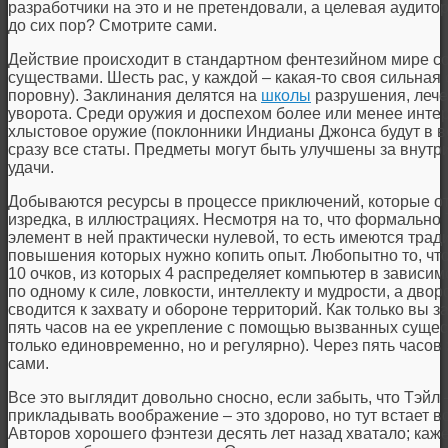
разработчики на это и не претендовали, а целевая аудито
до сих пор? Смотрите сами.
Действие происходит в стандартном фентезийном мире с
существами. Шесть рас, у каждой – какая-то своя сильная 
поровну). Заклинания делятся на
школы
разрушения, лече
уворота. Среди оружия и доспехом более или менее инте
хлыстовое оружие (поклонники Индианы Джонса будут в в
сразу все статы. Предметы могут быть улучшены за внутр
удачи.
Добываются ресурсы в процессе приключений, которые от
изредка, в иллюстрациях. Несмотря на то, что формальн
элемент в ней практически нулевой, то есть имеются трад
повышения которых нужно копить опыт. Любопытно то, чт
10 очков, из которых 4 распределяет компьютер в зависи
по одному к силе, ловкости, интеллекту и мудрости, а дво
сводится к захвату и обороне территорий. Как только вы 
пять часов на ее укрепление с помощью вызванных сущест
только единовременно, но и регулярно). Через пять часов
сами.
Все это выглядит довольно сносно, если забыть, что Тэйл
прикладывать воображение – это здорово, но тут встает в
Авторов хорошего фэнтези десять лет назад хватало; каже