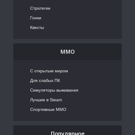
Стратегии
Гонки
Квесты
MMO
С открытым миром
Для слабых ПК
Симуляторы выживания
Лучшие в Steam
Спортивные MMO
Популярное