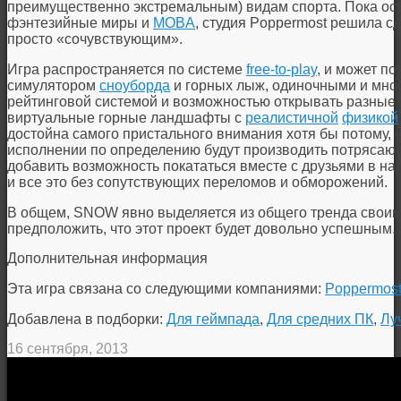
преимущественно экстремальным) видам спорта. Пока ос
фэнтезийные миры и
MOBA
, студия Poppermost решила с
просто «сочувствующим».
Игра распространяется по системе
free-to-play
, и может п
симулятором
сноуборда
и горных лыж, одиночными и мно
рейтинговой системой и возможностью открывать разные 
виртуальные горные ландшафты с
реалистичной
физикой
достойна самого пристального внимания хотя бы потому, 
исполнении по определению будут производить потрясающ
добавить возможность покататься вместе с друзьями в на
и все это без сопутствующих переломов и обморожений.
В общем, SNOW явно выделяется из общего тренда своим 
предположить, что этот проект будет довольно успешным.
Дополнительная информация
Эта игра связана со следующими компаниями:
Poppermost
Добавлена в подборки:
Для геймпада
,
Для средних ПК
,
Лу
16 сентября, 2013