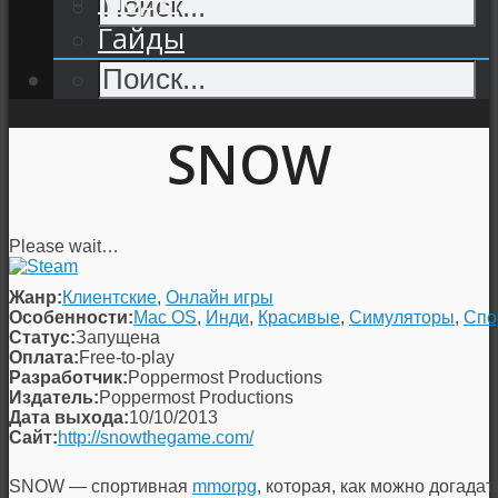
Гайды
SNOW
Please wait…
Жанр:
Клиентские
,
Онлайн игры
Особенности:
Mac OS
,
Инди
,
Красивые
,
Симуляторы
,
Спо
Статус:
Запущена
Оплата:
Free-to-play
Разработчик:
Poppermost Productions
Издатель:
Poppermost Productions
Дата выхода:
10/10/2013
Сайт:
http://snowthegame.com/
SNOW — спортивная
mmorpg
, которая, как можно догада