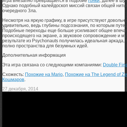
игра внезапно превращается в подобие
гонки
, далее в шу
Однако подобный калейдоскоп миссий связан общей нитью
очередного Зла.
Несмотря на яркую графику, в игре присутствуют довольн
удивительно, ведь глубины подсознания, по которым путеш
Подобные переходы еще больше усиливают общее впечат
происходящего на экране, а звуковое сопровождение и м
результате из Psychonauts получилась идеальная аркада, г
полно пространства для безумных идей.
Дополнительная информация
Эта игра связана со следующими компаниями:
Double Fine
Схожесть:
Похожие на Mario
,
Похожие на The Legend of Ze
Кошмаров
.
27 декабря, 2014