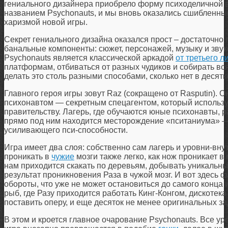
гениального дизайнера приобрело форму психоделичной 
названием Psychonauts, и мы вновь оказались сшибленны
харизмой новой игры.
Секрет гениального дизайна оказался прост – достаточно 
банальные компоненты: сюжет, персонажей, музыку и зву
Psychonauts является классической аркадой
от третьего л
платформам, отбиваться от разных чудиков и собирать вся
делать это столь разными способами, сколько нет в десятк
Главного героя игры зовут Raz (сокращено от Rasputin). О
психонавтом — секретным спецагентом, который использу
правительству. Лагерь, где обучаются юные психонавты, 
прямо под ним находится месторождение «пситаниума» —
усиливающего пси-способности.
Игра имеет два слоя: собственно сам лагерь и уровни-вну
проникать в
чужие
мозги также легко, как нож проникает в
нам приходится скакать по деревьям, добывать уникальны
результат проникновения Раза в чужой мозг. И вот здесь 
обороты, что уже не может остановиться до самого конца 
рыб, где Разу приходится работать Кинг-Конгом, дискотека
поставить оперу, и еще десяток не менее оригинальных за
В этом и кроется главное очарование Psychonauts. Все ур