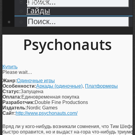
Гайды
Psychonauts
Купить
Please wait…
Жанр:
Одиночные игры
Особенности:
Аркады (одиночные)
,
Платформеры
Статус:
Запущена
Оплата:
Единовременная покупка
Разработчик:
Double Fine Productions
Издатель:
Nordic Games
Сайт:
http://www.psychonauts.com/
Вряд ли у кого-нибудь возникали сомнения, что Тим Шефе
быстро оправится, но и выдаст на-гора что-нибудь триум