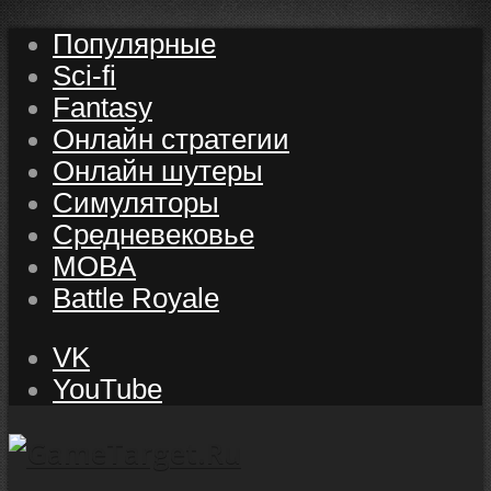
Популярные
Sci-fi
Fantasy
Онлайн стратегии
Онлайн шутеры
Симуляторы
Средневековье
MOBA
Battle Royale
VK
YouTube