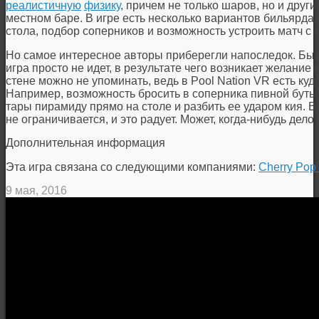
реалистичную
физику
, причем не только шаров, но и друг
местном баре. В игре есть несколько вариантов бильярда
стола, подбор соперников и возможность устроить матч с 
Но самое интересное авторы приберегли напоследок. Быва
игра просто не идет, в результате чего возникает желание
стене можно не упоминать, ведь в Pool Nation VR есть ку
Например, возможность бросить в соперника пивной буты
тары пирамиду прямо на столе и разбить ее ударом кия. 
не ограничивается, и это радует. Может, когда-нибудь дело
Дополнительная информация
Эта игра связана со следующими компаниями:
Cherry Pop
9 мая, 2016