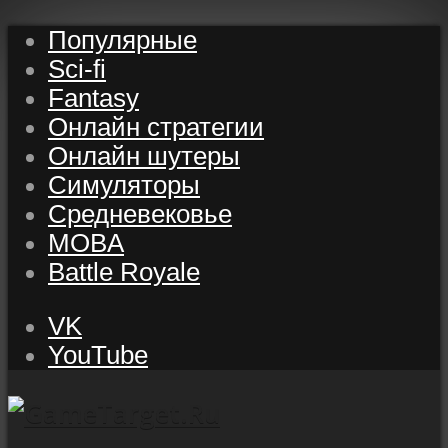
Популярные
Sci-fi
Fantasy
Онлайн стратегии
Онлайн шутеры
Симуляторы
Средневековье
MOBA
Battle Royale
VK
YouTube