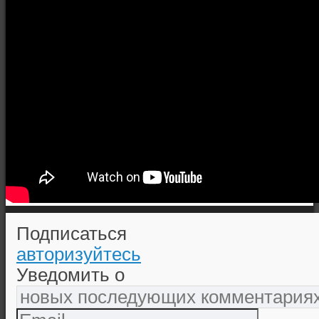
Подписаться
авторизуйтесь
Уведомить о