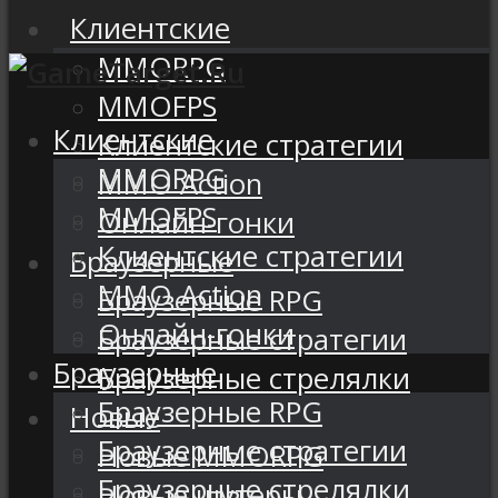
Клиентские
MMORPG
MMOFPS
Клиентские
Клиентские стратегии
MMORPG
MMO Action
MMOFPS
Онлайн-гонки
Клиентские стратегии
Браузерные
MMO Action
Браузерные RPG
Онлайн-гонки
Браузерные стратегии
Браузерные
Браузерные стрелялки
Браузерные RPG
Новые
Браузерные стратегии
Новые MMORPG
Браузерные стрелялки
Новые шутеры