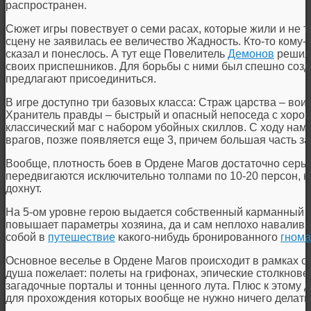
распространен.
Сюжет игры повествует о семи расах, которые жили и не ту
сцену не заявилась ее величество Жадность. Кто-то кому-то
сказал и понеслось. А тут еще Повелитель
Демонов
решил 
своих приспешников. Для борьбы с ними был спешно созд
предлагают присоединиться.
В игре доступно три базовых класса: Страж царства – вои
Хранитель правды – быстрый и опасный непоседа с хорош
классический маг с набором убойных скиллов. С ходу нам
врагов, позже появляется еще 3, причем большая часть з
Вообще, плотность боев в Ордене Магов достаточно серь
передвигаются исключительно толпами по 10-20 персон, 
дохнут.
На 5-ом уровне герою выдается собственный карманный а
повышает параметры хозяина, да и сам неплохо наваливае
собой в
путешествие
какого-нибудь бронированного
гнома
Основное веселье в Ордене Магов происходит в рамках сюж
душа пожелает: полеты на грифонах, эпические столкнове
загадочные порталы и тонны ценного лута. Плюс к этому
для прохождения которых вообще не нужно ничего делать