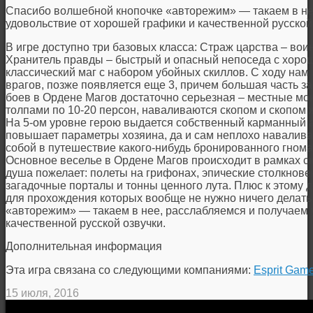
Спасибо волшебной кнопочке «авторежим» — такаем в не
удовольствие от хорошей графики и качественной русской 
В игре доступно три базовых класса: Страж царства – вои
Хранитель правды – быстрый и опасный непоседа с хорош
классический маг с набором убойных скиллов. С ходу нам
врагов, позже появляется еще 3, причем большая часть з
боев в Ордене Магов достаточно серьезная – местные м
толпами по 10-20 персон, наваливаются скопом и скопом ж
На 5-ом уровне герою выдается собственный карманный а
повышает параметры хозяина, да и сам неплохо наваливае
собой в путешествие какого-нибудь бронированного гнома
Основное веселье в Ордене Магов происходит в рамках сюж
душа пожелает: полеты на грифонах, эпические столкнове
загадочные порталы и тонны ценного лута. Плюс к этому 
для прохождения которых вообще не нужно ничего делать
«авторежим» — такаем в нее, расслабляемся и получаем 
качественной русской озвучки.
Дополнительная информация
Эта игра связана со следующими компаниями:
Esprit Gam
15 июля, 2016