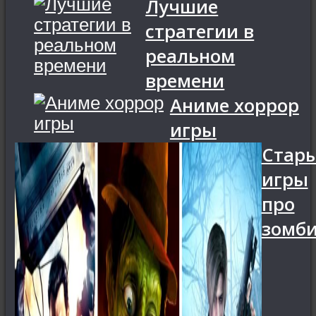
Лучшие
стратегии в
реальном
времени
Аниме хоррор
игры
Стар
игры
про
зомб