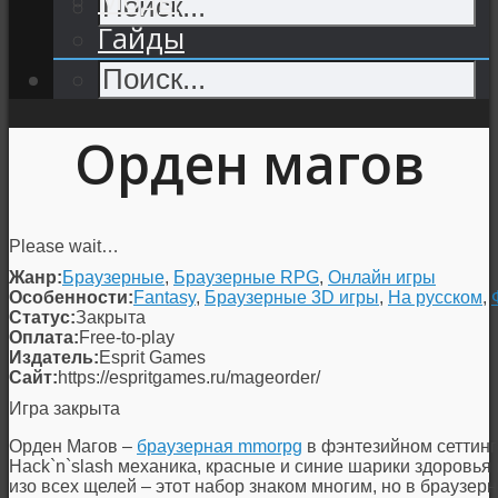
Гайды
Орден магов
Please wait…
Жанр:
Браузерные
,
Браузерные RPG
,
Онлайн игры
Особенности:
Fantasy
,
Браузерные 3D игры
,
На русском
,
Статус:
Закрыта
Оплата:
Free-to-play
Издатель:
Esprit Games
Сайт:
https://espritgames.ru/mageorder/
Игра закрыта
Орден Магов –
браузерная mmorpg
в фэнтезийном сеттинг
Hack`n`slash механика, красные и синие шарики здоровья
изо всех щелей – этот набор знаком многим, но в браузер