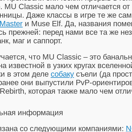
 MU Classic мало чем отличается от
ницы. Даже классы в игре те же сам
 Master
и Muse Elf. Да, названия поме
сь прежней: перед нами все та же н
нк, маг и саппорт.
учается, что MU Classic – это баналь
на известной в узких кругах вселенной
и в этом деле
собаку
съели (да прост
 ранее они выпустили PvP-ориентиро
ebirth, которая также мало чем отли
ьная информация
вязана со следующими компаниями:
N