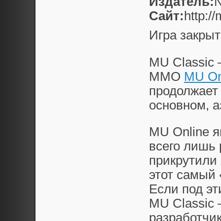
Издатель:
N
Сайт:
http:/
Игра закрыт
MU Classic 
MMO
MU On
продолжает 
основном, а
MU Online я
всего лишь 
прикрутили 
этот самый 
Если под эт
MU Classic 
разработчи