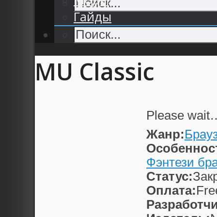
Гайды
MU Classic
Please wait
Жанр:
Брау
Особеннос
Фэнтези бр
Статус:
Зак
Оплата:
Fre
Разработчи