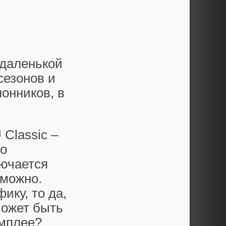
удаленькой
сезонов и
онников, в
Classic –
то
лючается
зможно.
ику, то да,
может быть
ймплее?