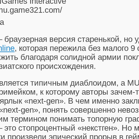
Games Interactive
/mu.game321.com/
а
– браузерная версия старенькой, но 
line
, которая пережила без малого 9 
жить благодаря солидной армии покл
зиатского происхождения.
вляется типичным диаблоидом, а MU 
римейком, к которому авторы зачем-
ярлык «next-gen». В чем именно зак
«next-gen», понять совершенно нево
им термином понимать топорную граф
– это стопроцентный «некстген». Но 
ки произвели эпический прорыв в ге