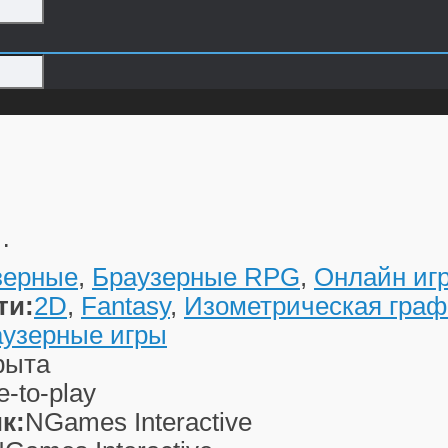
…
зерные
,
Браузерные RPG
,
Онлайн иг
ти:
2D
,
Fantasy
,
Изометрическая граф
аузерные игры
рыта
e-to-play
к:
NGames Interactive