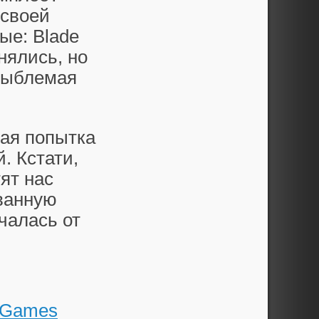
 своей
ые: Blade
нялись, но
езыблемая
ная попытка
. Кстати,
ят нас
ванную
чалась от
Games