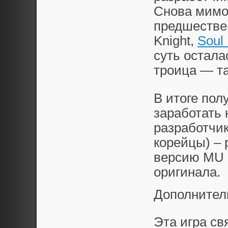
Снова мимо.
предшествен
Knight,
Soul
суть остала
троица — та
В итоге пол
заработать 
разработчик
корейцы) –
версию MU R
оригинала.
Дополнител
Эта игра с