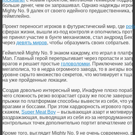
больше денег, чем он запрашивал. Однако надежды игрок
Mighty No. 9 далек от своего идейного предшественника, к
геймплейно.
Проект переносит игроков в футуристический мир, где
роб
сферах жизни, вышли из-под контроля и ополчились проти
не принял участие в бунте механизмов, стал андроид Бек,
через
девять миров
, чтобы образумить своих собратьев.
Геймплей Mighty No. 9 знаком каждому, кто играл в платф
Man. Главный герой перепрыгивает через пропасти и зап
врагов и решает простые
головоломки
. Приключение забр
мегаполиса, то в недра огромного завода, то в ангары вое
уровне скрыто множество секретов, что мотивирует к тщ
на уже пройденные локации.
Создав довольно интересный мир, Инафуне плохо порабо
чего сложность резко возрастает сразу же после заверш
прыжки по платформам способны вывести из себя, что уж
врагами и боссами. При этом хардкорность игрового процесс
скажем,
Super Meat Boy
– вызывающая азарт и мотивирую
раздражающая, выводящая из себя из-за непродуманного 
контрольных точек дополнительно портит впечатление от 
Кроме того, выглядит Mighty No. 9 не очень современно,