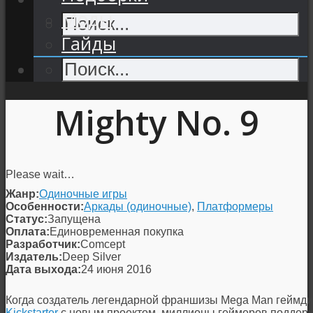
Моды
Гайды
Mighty No. 9
Please wait…
Жанр:
Одиночные игры
Особенности:
Аркады (одиночные)
,
Платформеры
Статус:
Запущена
Оплата:
Единовременная покупка
Разработчик:
Comcept
Издатель:
Deep Silver
Дата выхода:
24 июня 2016
Когда создатель легендарной франшизы Mega Man геймд
Kickstarter
с новым проектом, миллионы геймеров поддержа