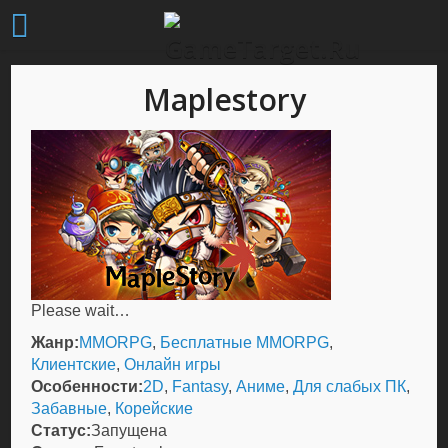
Maplestory
Please wait…
Жанр:
MMORPG
,
Бесплатные MMORPG
,
Клиентские
,
Онлайн игры
Особенности:
2D
,
Fantasy
,
Аниме
,
Для слабых ПК
,
Забавные
,
Корейские
Статус:
Запущена