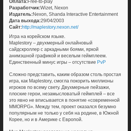
Оплата:
Free-to-play
Разработчик:
Wizet, Nexon
Издатель:
Nexon, Shanda Interactive Entertainment
Дата выхода:
29/04/2003
Сайт:
http://maplestory.nexon.net/
Игра на корейском языке.
Maplestory – двухмерный онлайновый
сайдскроллер с аркадными боями, яркой
анимэшной графикой и веселым геймплеем.
Единственный минус игры – отсутствие
PvP
Сложно представить, каким образом столь простая
игра, как Maplestory, смогла покорить миллионы
игроков по всему свету. Двухмерные пейзажи,
плоские герои, незамысловатый геймплей – все
это явно не вписывается в понятие «современной
MMORPG». Между тем, проект оказался безумно
популярным не только у себя на родине, в Южной
Корее, но и в Америке с Европой.