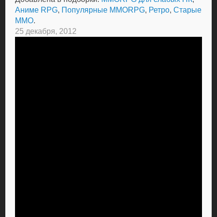
Аниме RPG
,
Популярные MMORPG
,
Ретро
,
Старые
MMO
.
25 декабря, 2012