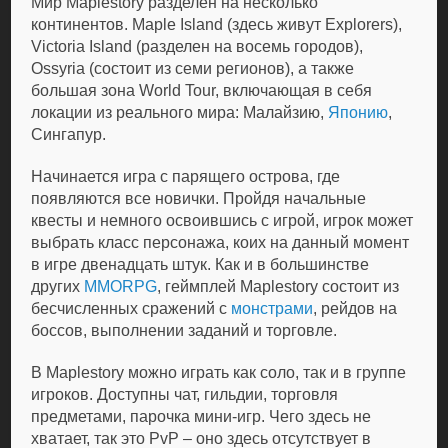
Мир Maplestory разделен на несколько
континентов. Maple Island (здесь живут Explorers),
Victoria Island (разделен на восемь городов),
Ossyria (состоит из семи регионов), а также
большая зона World Tour, включающая в себя
локации из реального мира: Малайзию,
Японию
,
Сингапур.
Начинается игра с парящего острова, где
появляются все новички. Пройдя начальные
квесты и немного освоившись с игрой, игрок может
выбрать класс персонажа, коих на данный момент
в игре двенадцать штук. Как и в большинстве
других
MMORPG
, геймплей Maplestory состоит из
бесчисленных сражений с
монстрами
, рейдов на
боссов, выполнении заданий и торговле.
В Maplestory можно играть как соло, так и в группе
игроков. Доступны чат, гильдии, торговля
предметами, парочка мини-игр. Чего здесь не
хватает, так это PvP – оно здесь отсутствует в