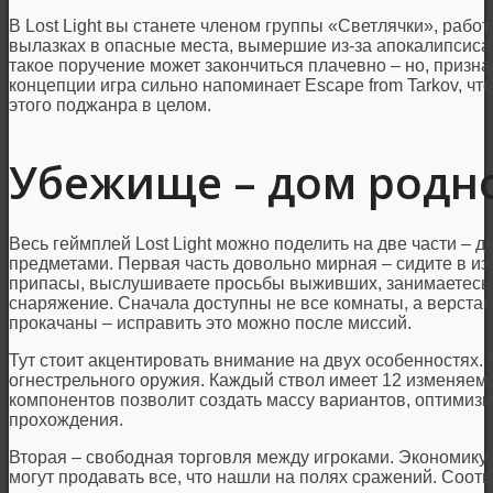
В Lost Light вы станете членом группы «Светлячки», работ
вылазках в опасные места, вымершие из-за апокалипсиса
такое поручение может закончиться плачевно – но, призн
концепции игра сильно напоминает Escape from Tarkov, чт
этого поджанра в целом.
Убежище – дом родн
Весь геймплей Lost Light можно поделить на две части – 
предметами. Первая часть довольно мирная – сидите в и
припасы, выслушиваете просьбы выживших, занимаетесь 
снаряжение. Сначала доступны не все комнаты, а верстак
прокачаны – исправить это можно после миссий.
Тут стоит акцентировать внимание на двух особенностях.
огнестрельного оружия. Каждый ствол имеет 12 изменяемы
компонентов позволит создать массу вариантов, оптимиз
прохождения.
Вторая – свободная торговля между игроками. Экономику 
могут продавать все, что нашли на полях сражений. Соотв