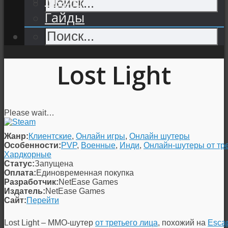
Гайды
Lost Light
Please wait…
Жанр:
Клиентские
,
Онлайн игры
,
Онлайн шутеры
Особенности:
PVP
,
Военные
,
Инди
,
Онлайн-шутеры от тре
Хардкорные
Статус:
Запущена
Оплата:
Единовременная покупка
Разработчик:
NetEase Games
Издатель:
NetEase Games
Сайт:
Перейти
Lost Light – MMO-шутер
от третьего лица
, похожий на
Escap