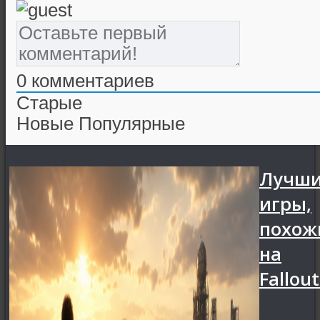
0
комментариев
Старые
Новые
Популярные
Лучш
игры,
похож
на
Fallout