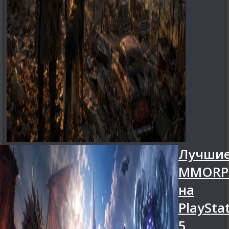
Лучши
MMORP
на
PlaySta
5