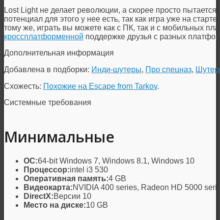
Lost Light не делает революции, а скорее просто пытается 
потенциал для этого у нее есть, так как игра уже на старт
тому же, играть вы можете как с ПК, так и с мобильных пл
кроссплатформенной
поддержке друзья с разных платфор
Дополнительная информация
Добавлена в подборки:
Инди-шутеры
,
Про спецназ
,
Шутер
Схожесть:
Похожие на Escape from Tarkov
.
Системные требования
Минимальные
ОС:
64-bit Windows 7, Windows 8.1, Windows 10
Процессор:
intel i3 530
Оперативная память:
4 GB
Видеокарта:
NVIDIA 400 series, Radeon HD 5000 serie
DirectX:
Версии 10
Место на диске:
10 GB