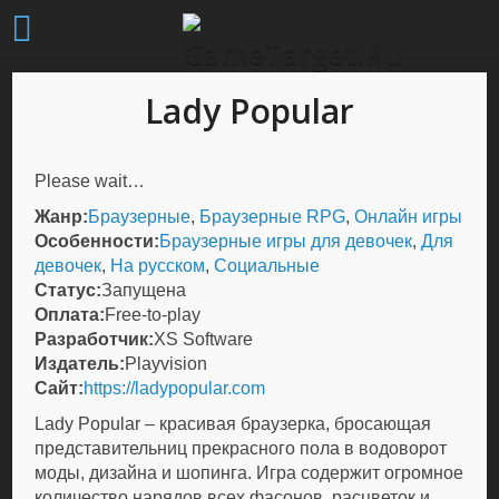
Lady Popular
Please wait…
Жанр:
Браузерные
,
Браузерные RPG
,
Онлайн игры
Особенности:
Браузерные игры для девочек
,
Для
девочек
,
На русском
,
Социальные
Статус:
Запущена
Оплата:
Free-to-play
Разработчик:
XS Software
Издатель:
Playvision
Сайт:
https://ladypopular.com
Lady Popular – красивая браузерка, бросающая
представительниц прекрасного пола в водоворот
моды, дизайна и шопинга. Игра содержит огромное
количество нарядов всех фасонов, расцветок и