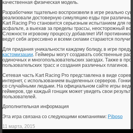
качественная физическая модель.
Разработчики тщательно воспроизвели в игре реально с
реализовали достоверную симуляцию езды при различных
Kart Racing Pro становится серьезным испытанием для ге
асфальте, а выехав за пределы трассы, неосторожный вод
Сложности игровому процессу добавляет ИИ противнико
ведут себя агрессивно и всеми силами стараются получить
Для придания уникальности каждому болиду, в игре пред
кастомизации
. Геймеры могут создавать собственные раск
одиночных и многопользовательских заездах. Также в про
пользовательских трасс и создания различных плагинов.
Сетевая часть Kart Racing Pro представлена в виде сорев
интернет, с использованием выделенных серверов. Гонки м
со случайными людьми. На официальном сайте игры ведет
геймеров, где каждый гонщик может увидеть свои результа
пользователей.
Дополнительная информация
Эта игра связана со следующими компаниями:
Piboso
11 марта, 2015