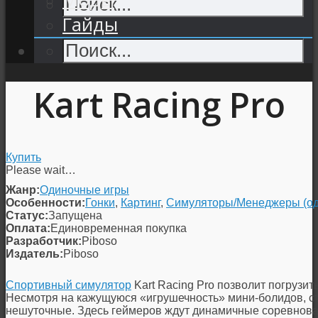
Гайды
Kart Racing Pro
Купить
Please wait…
Жанр:
Одиночные игры
Особенности:
Гонки
,
Картинг
,
Симуляторы/Менеджеры (о
Статус:
Запущена
Оплата:
Единовременная покупка
Разработчик:
Piboso
Издатель:
Piboso
Спортивный симулятор
Kart Racing Pro позволит погрузи
Несмотря на кажущуюся «игрушечность» мини-болидов, стр
нешуточные. Здесь геймеров ждут динамичные соревнова