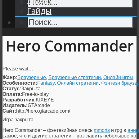
Гайды
Hero Commander
Please wait…
Жанр:
Браузерные
,
Браузерные стратегии
,
Онлайн игры
Особенности:
Fantasy
,
Онлайн стратегии
,
Фэнтези браузе
Статус:
Закрыта
Оплата:
Free-to-play
Разработчик:
KIXEYE
Издатель:
GTArcade
Сайт:
http://hero.gtarcade.com/
Игра закрыта
Hero Commander – фэнтезийная смесь
mmorts
и rpg в
ани
самое, что и другие стратегии – возглавить небольшое пос