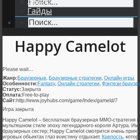
Гайды
Happy Camelot
Please wait…
Жанр:
Браузерные
,
Браузерные стратегии
,
Онлайн игры
Особенности:
Fantasy
,
Онлайн стратегии
,
Фэнтези браузе
Статус:
Закрыта
Оплата:
Free-to-play
Сайт:
http://www.joyhubs.com/game/Index/gameId/7
Игра закрыта
Happy Camelot – бесплатная браузерная ММО-стратегия 
мультяшном стиле эпоху легендарного короля Артура. Име
браузерных сестер; Happy Camelot смотрится очень прият
игровых объектах глаз воистину отдыхает.
Крепость
, кото