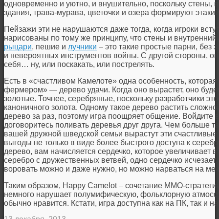
одновременно и уютно, и внушительно, поскольку стены, в
здания, трава-мурава, цветочки и озера формируют этаки
Пейзажи эти не нарушаются даже тогда, когда игроки вст
нарисованы по тому же принципу, что стены и внутренний 
рыцари
, пешие и
лучники
– это такие простые парни, без
и невероятных инструментов войны. С другой стороны, они
себя… ну, или поскакать, или пострелять.
Есть в «счастливом Камелоте» одна особенность, которая
фермером» — дерево удачи. Когда оно вырастет, оно будет
золотые. Точнее, серебряные, поскольку разработчики это
каноничного золота. Одному такое дерево растить сложно,
дерево за раз, поэтому игра поощряет общение. Войдите в
договоритесь поливать деревья друг друга. Чем больше т
вашей дружной шведской семьи вырастут эти счастливые 
выгоды не только в виде более быстрого доступа к серебр
дерево, вам начисляется сердечко, которое увеличивает ва
серебро с дружественных ветвей, одно сердечко исчезает.
воровать можно и даже нужно, но можно нарваться на меч 
Таким образом, Happy Camelot – сочетание ММО-стратеги
немного нарушает полумифическую, фольклорную атмосфер
обычно нравится. Кстати, игра доступна как на ПК, так и 