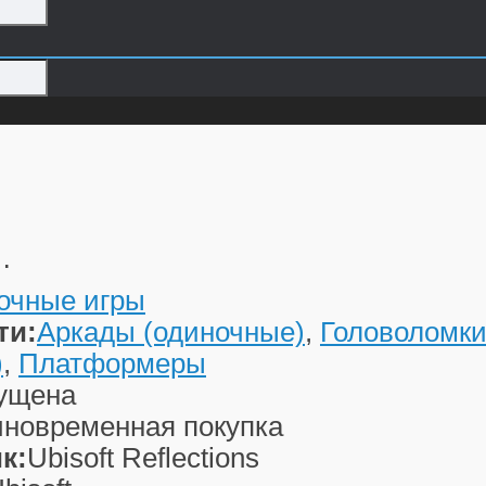
…
очные игры
ти:
Аркады (одиночные)
,
Головоломк
)
,
Платформеры
ущена
новременная покупка
к:
Ubisoft Reflections