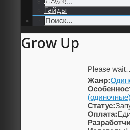
Гайды
Grow Up
Please wait
Жанр:
Один
Особеннос
(одиночные
Статус:
Зап
Оплата:
Еди
Разработчи