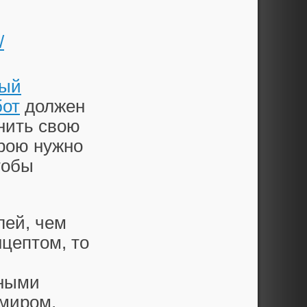
/
ный
бот
должен
нить свою
ерою нужно
тобы
лей, чем
нцептом, то
нными
 миром,