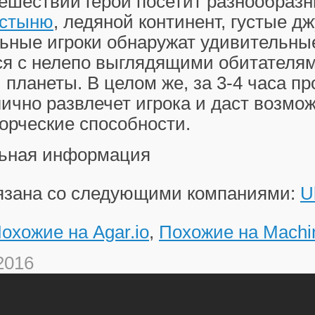
тешествии герой посетит разнообраз
устыню
, ледяной континент, густые дж
ьные игроки обнаружат удивительны
ся с нелепо выглядящими обитателя
планеты. В целом же, за 3-4 часа п
ично развлечет игрока и даст возмо
орческие способности.
ьная информация
вязана со следующими компаниями:
U
охожие на Agar.io
,
Похожие на Machi
2016