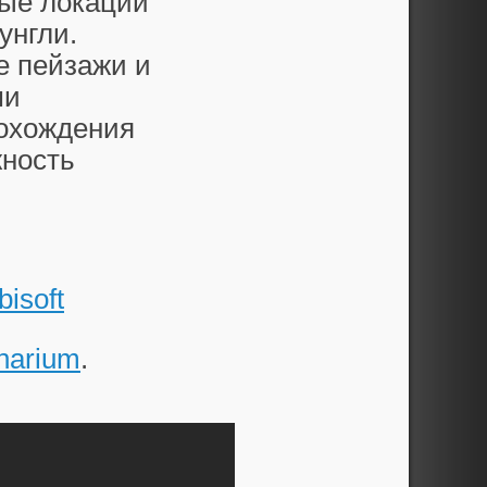
ные локации
унгли.
е пейзажи и
ми
рохождения
жность
bisoft
narium
.