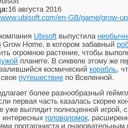
bisoft
а:
16 августа 2016
//www.ubisoft.com/en-GB/game/grow-up
 компания
Ubisoft
выпустила
необыч
р
Grow Home, в котором забавный
ро
ить огромное растение, чтобы выпол
чужой
планете. В сиквеле этому же г
звалившийся космический
корабль
, ч
 свое
путешествие
по Вселенной.
едлагает более разнообразный геймп
сли первая часть казалась скорее ко
 уже выглядит полноценной игрой, с
 интересных
головоломок
, расшире
ями протагониста и очаровательным