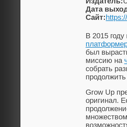
Издатель:
U
Дата выход
Сайт:
https:
В 2015 году
платформе
был выраст
миссию на
собрать ра
продолжить
Grow Up пр
оригинал. Е
продолжение
множеством
возможност