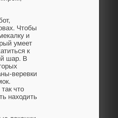
бот,
овах. Чтобы
мекалку и
орый умеет
атиться к
й шар. В
оторых
аны-веревки
мок.
 так что
ть находить