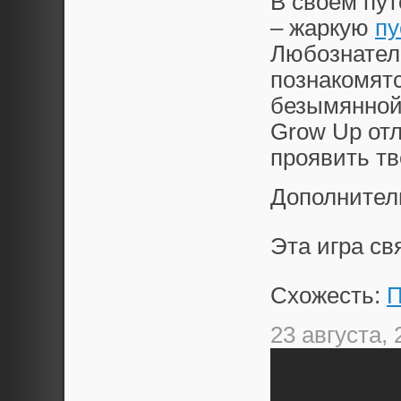
В своем пу
– жаркую
п
Любознател
познакомят
безымянной 
Grow Up отл
проявить тв
Дополнител
Эта игра с
Схожесть:
П
23 августа, 