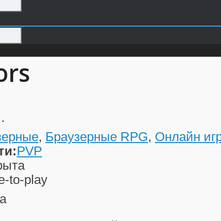
ors
…
зерные
,
Браузерные RPG
,
Онлайн иг
ти:
PVP
рыта
e-to-play
а