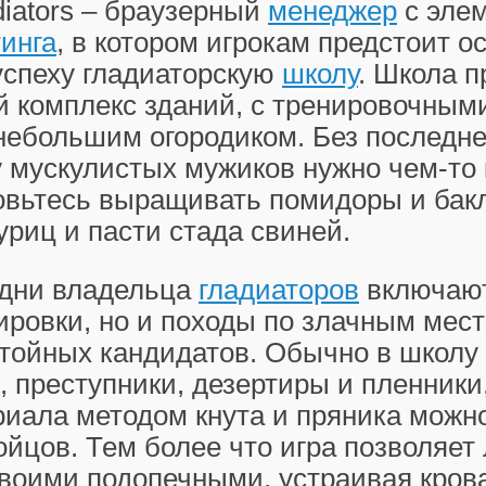
adiators – браузерный
менеджер
с эле
инга
, в котором игрокам предстоит о
успеху гладиаторскую
школу
. Школа п
 комплекс зданий, с тренировочным
небольшим огородиком. Без последнег
у мускулистых мужиков нужно чем-то 
товьтесь выращивать помидоры и бак
уриц и пасти стада свиней.
удни владельца
гладиаторов
включают
ировки, но и походы по злачным мес
тойных кандидатов. Обычно в школу 
, преступники, дезертиры и пленники
риала методом кнута и пряника можн
йцов. Тем более что игра позволяет
своими подопечными, устраивая кров