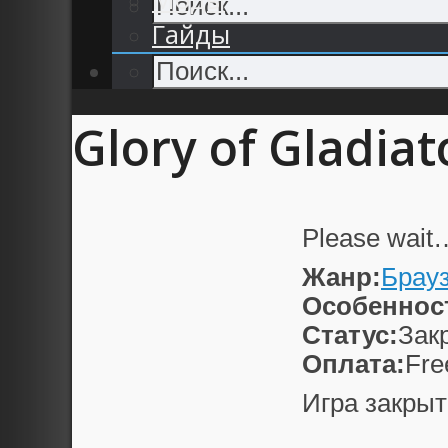
Гайды
Glory of Gladiat
Please wait
Жанр:
Брау
Особеннос
Статус:
Зак
Оплата:
Fre
Игра закрыт