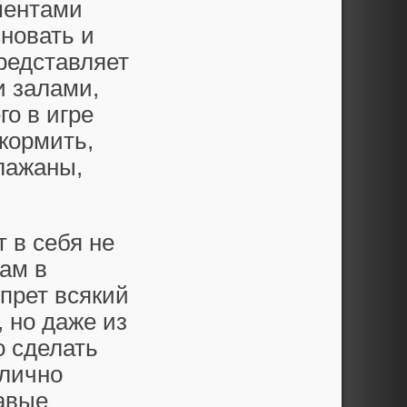
ментами
сновать и
редставляет
и залами,
о в игре
кормить,
лажаны,
 в себя не
там в
прет всякий
, но даже из
о сделать
 лично
авые