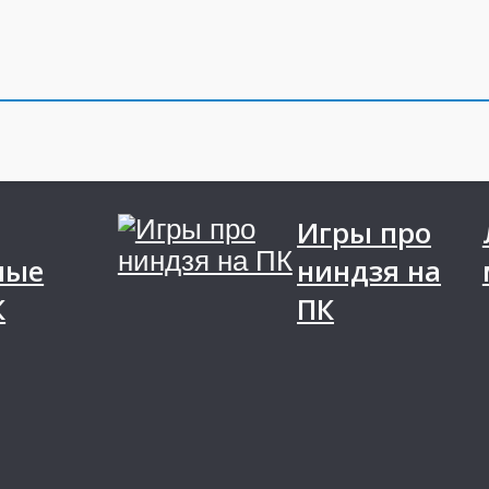
Игры про
ные
ниндзя на
К
ПК