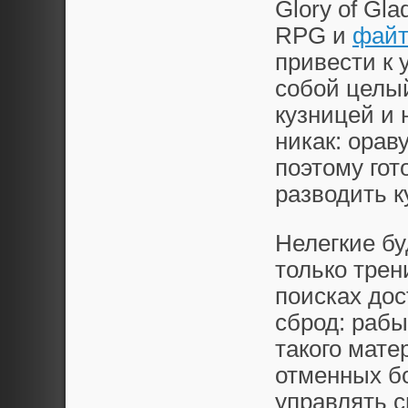
Glory of Gl
RPG и
файт
привести к 
собой целый
кузницей и 
никак: орав
поэтому го
разводить к
Нелегкие б
только трен
поисках дос
сброд: рабы
такого мате
отменных бо
управлять 