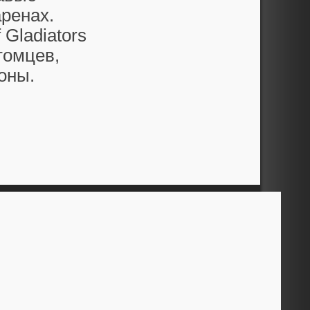
ренах.
 Gladiators
томцев,
оны.