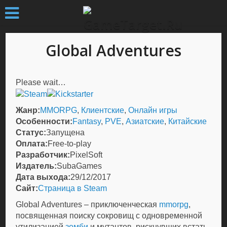
Global Adventures
Please wait…
Жанр:
MMORPG
,
Клиентские
,
Онлайн игры
Особенности:
Fantasy
,
PVE
,
Азиатские
,
Китайские
Статус:
Запущена
Оплата:
Free-to-play
Разработчик:
PixelSoft
Издатель:
SubaGames
Дата выхода:
29/12/2017
Сайт:
Страница в Steam
Global Adventures – приключенческая
mmorpg
,
посвященная поиску сокровищ с одновременной
утилизацией
зомби
и мутантов, рискнувших встать