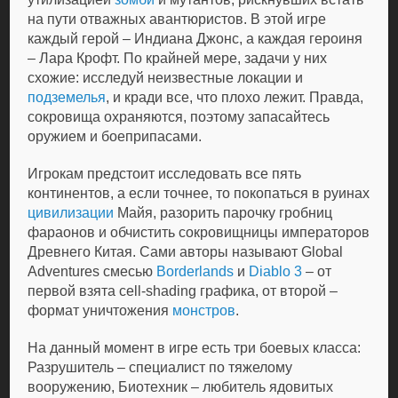
на пути отважных авантюристов. В этой игре
каждый герой – Индиана Джонс, а каждая героиня
– Лара Крофт. По крайней мере, задачи у них
схожие: исследуй неизвестные локации и
подземелья
, и кради все, что плохо лежит. Правда,
сокровища охраняются, поэтому запасайтесь
оружием и боеприпасами.
Игрокам предстоит исследовать все пять
континентов, а если точнее, то покопаться в руинах
цивилизации
Майя, разорить парочку гробниц
фараонов и обчистить сокровищницы императоров
Древнего Китая. Сами авторы называют Global
Adventures смесью
Borderlands
и
Diablo 3
– от
первой взята cell-shading графика, от второй –
формат уничтожения
монстров
.
На данный момент в игре есть три боевых класса:
Разрушитель – специалист по тяжелому
вооружению, Биотехник – любитель ядовитых