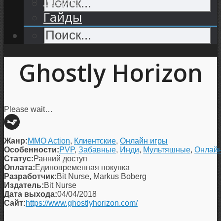
Гайды
Ghostly Horizon
Please wait…
Жанр:
MMO Action
,
Клиентские
,
Онлайн игры
Особенности:
PVP
,
Забавные
,
Инди
,
Мультяшные
,
Онлайн
Статус:
Ранний доступ
Оплата:
Единовременная покупка
Разработчик:
Bit Nurse, Markus Boberg
Издатель:
Bit Nurse
Дата выхода:
04/04/2018
Сайт:
https://www.ghostlyhorizon.com/