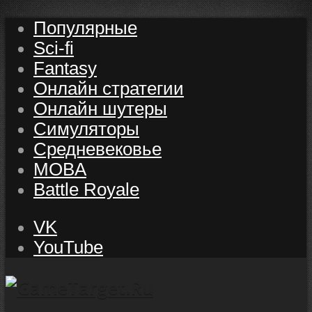
Популярные
Sci-fi
Fantasy
Онлайн стратегии
Онлайн шутеры
Симуляторы
Средневековье
MOBA
Battle Royale
VK
YouTube