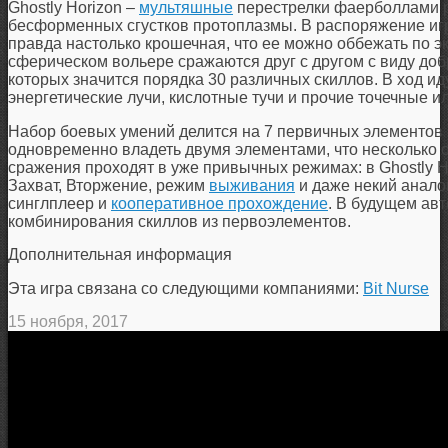
Ghostly Horizon –
мультяшные
перестрелки фаерболлами р
бесформенных сгустков протоплазмы. В распоряжение игр
правда настолько крошечная, что ее можно оббежать по эк
сферическом вольере сражаются друг с другом с виду до
которых значится порядка 30 различных скиллов. В ход и
энергетические лучи, кислотные тучи и прочие точечные 
Набор боевых умений делится на 7 первичных элементов (
одновременно владеть двумя элементами, что несколько 
сражения проходят в уже привычных режимах: в Ghostly 
Захват, Вторжение, режим
выживания
и даже некий анало
синглплеер и
кооперативное прохождение
. В будущем ав
комбинирования скиллов из первоэлементов.
Дополнительная информация
Эта игра связана со следующими компаниями:
Bit Nurse
15 ноября, 2017