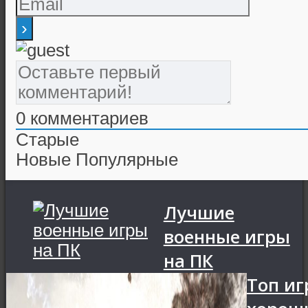
0
комментариев
Старые
Новые
Популярные
Лучшие
военные игры
на ПК
Топ иг