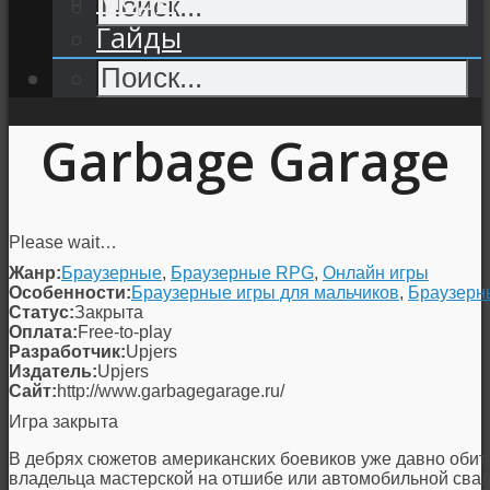
Гайды
Garbage Garage
Please wait…
Жанр:
Браузерные
,
Браузерные RPG
,
Онлайн игры
Особенности:
Браузерные игры для мальчиков
,
Браузерн
Статус:
Закрыта
Оплата:
Free-to-play
Разработчик:
Upjers
Издатель:
Upjers
Сайт:
http://www.garbagegarage.ru/
Игра закрыта
В дебрях сюжетов американских боевиков уже давно обит
владельца мастерской на отшибе или автомобильной свалк