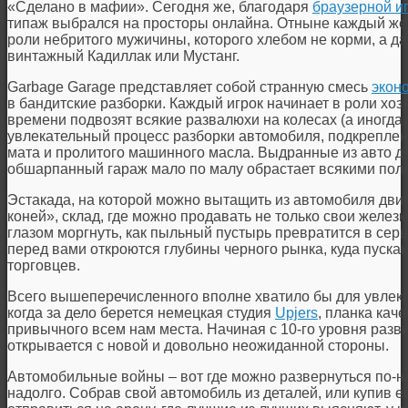
«Сделано в мафии». Сегодня же, благодаря
браузерной и
типаж выбрался на просторы онлайна. Отныне каждый же
роли небритого мужичины, которого хлебом не корми, а да
винтажный Кадиллак или Мустанг.
Garbage Garage представляет собой странную смесь
экон
в бандитские разборки. Каждый игрок начинает в роли хоз
времени подвозят всякие развалюхи на колесах (а иногда 
увлекательный процесс разборки автомобиля, подкреплен
мата и пролитого машинного масла. Выдранные из авто де
обшарпанный гараж мало по малу обрастает всякими пол
Эстакада, на которой можно вытащить из автомобиля двиг
коней», склад, где можно продавать не только свои железк
глазом моргнуть, как пыльный пустырь превратится в се
перед вами откроются глубины черного рынка, куда пуск
торговцев.
Всего вышеперечисленного вполне хватило бы для увлека
когда за дело берется немецкая студия
Upjers
, планка кач
привычного всем нам места. Начиная с 10-го уровня разв
открывается с новой и довольно неожиданной стороны.
Автомобильные войны – вот где можно развернуться по-н
надолго. Собрав свой автомобиль из деталей, или купив е