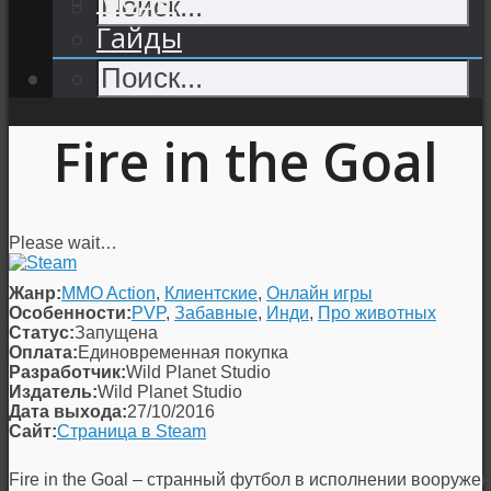
Гайды
Fire in the Goal
Please wait…
Жанр:
MMO Action
,
Клиентские
,
Онлайн игры
Особенности:
PVP
,
Забавные
,
Инди
,
Про животных
Статус:
Запущена
Оплата:
Единовременная покупка
Разработчик:
Wild Planet Studio
Издатель:
Wild Planet Studio
Дата выхода:
27/10/2016
Сайт:
Страница в Steam
Fire in the Goal – странный футбол в исполнении вооруже