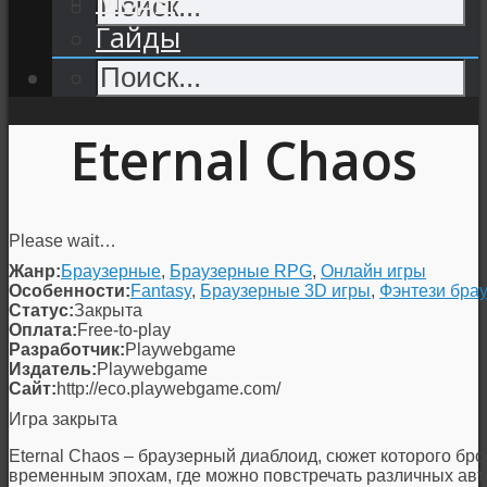
Гайды
Eternal Chaos
Please wait…
Жанр:
Браузерные
,
Браузерные RPG
,
Онлайн игры
Особенности:
Fantasy
,
Браузерные 3D игры
,
Фэнтези бра
Статус:
Закрыта
Оплата:
Free-to-play
Разработчик:
Playwebgame
Издатель:
Playwebgame
Сайт:
http://eco.playwebgame.com/
Игра закрыта
Eternal Chaos
– браузерный диаблоид, сюжет которого бро
временным эпохам, где можно повстречать различных авт