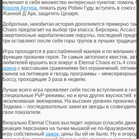
включает в себя множество интересных пунктов: помочь 
Короля Артура
, пожать руку Робин Гуду, вступить в союз с
Жанной Д`Арк, защитить Цезаря.
Добротная, неизбитая история дополняется примерно та
Chaos
предлагает на выбор три класса: Берсерка, Ассас
смертоносные акробатические пируэты, последний предпоч
три оставляют после себя горы трупов в лучших традиция
Игра проходится в расслабленной манере и по желанию г
функции прокачки героя. Те самые автопоиск квестов, авт
любителей крушить все вокруг в
Eternal Chaos
есть 4 спос
арена
с массовыми сражениями без ограничений, пятимину
скинов на питомцев и гвоздь программы – межсерверные
Боссу, проходящие 3 раза в неделю.
Лучше всего игра проявляет себя после вступления в гил
специальные PvP-режимы, но и куча других вкусностей: е
эксклюзивная экипировка. На высоких уровнях прокачки в
Зодиака – последовательно зажигая звезды в созвездиях 
свои показатели.
Визуально
Eternal Chaos
выглядит хорошо (спасибо движку
реакция персонажа на тычки мышкой не по-браузерному б
игру собственный
замок
, цены бы ей не было. Ну и огоро