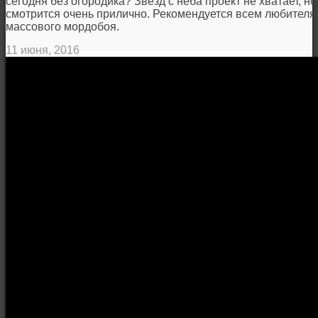
сегодня без огородика? Звезд с неба проект не хватает, н
смотрится очень прилично. Рекомендуется всем любител
массового мордобоя.
11 июня, 2016