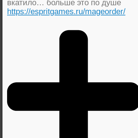
вкатило… больше это по душе
https://espritgames.ru/mageorder/