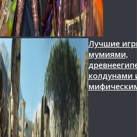
Лучшие игр
мумиями,
древнеегип
колдунами 
мифическим