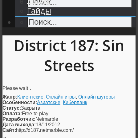
Гайды
District 187: Sin
Streets
Please wait…
Жанр:
Клиентские
,
Онлайн игры
,
Онлайн шутеры
Особенности:
Азиатские
,
Киберпанк
Статус:
Закрыта
Оплата:
Free-to-play
Разработчик:
Netmarble
Дата выхода:
18/11/2012
Сайт:
http://d187.netmarble.com/