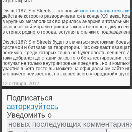
Игра закрыта
District 187: Sin Streets – это новый
многопользовательски
действие которого разворачивается в конце XXI века. Крах
в крупных мегаполисах воцарилась анархия и тотальный 
человеческой морали пришли законы бетонных джунглей.
в стенах родного города, вступая в стычки с подразделе
District 187: Sin Streets будет отличаться жестокими бое
системой и битвами за территории. Нас ожидают двадцать
режимов, среди которых точно не будет опостылевшего Z
таки добрался до стадии закрытого бета-тестирования, ос
получат не только внутриигровые предметы, но и компьют
участие в бета-тесте вы можете на официальном сайте игр
что ничего неизвестно, но скорее всего «городской» шуте
12 октября, 2012
Подписаться
авторизуйтесь
Уведомить о