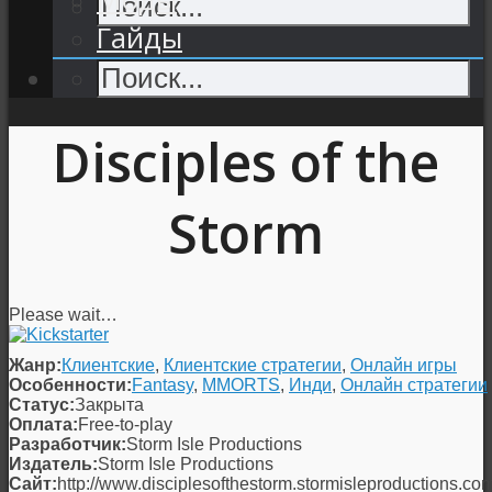
Гайды
Disciples of the
Storm
Please wait…
Жанр:
Клиентские
,
Клиентские стратегии
,
Онлайн игры
Особенности:
Fantasy
,
MMORTS
,
Инди
,
Онлайн стратегии
Статус:
Закрыта
Оплата:
Free-to-play
Разработчик:
Storm Isle Productions
Издатель:
Storm Isle Productions
Сайт:
http://www.disciplesofthestorm.stormisleproductions.com