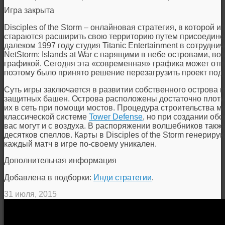
Игра закрыта
Disciples of the Storm – онлайновая стратегия, в которой
стараются расширить свою территорию путем присоедине
далеком 1997 году студия Titanic Entertainment в сотрудни
NetStorm: Islands at War с парящими в небе островами, в
графикой. Сегодня эта «современная» графика может отпу
поэтому было принято решение перезагрузить проект под н
Суть игры заключается в развитии собственного острова 
защитных башен. Острова расположены достаточно плотно 
их в сеть при помощи мостов. Процедура строительства м
классической системе
Tower Defense
, но при создании об
вас могут и с воздуха. В распоряжении волшебников также
десятков спеллов. Карты в Disciples of the Storm генерир
каждый матч в игре по-своему уникален.
Дополнительная информация
Добавлена в подборки:
Инди стратегии
.
31 июля, 2015