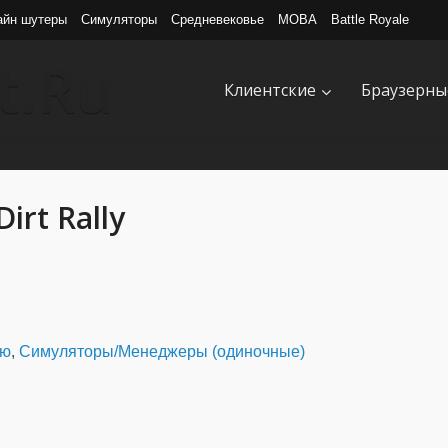
айн шутеры
Симуляторы
Средневековье
MOBA
Battle Royale
Клиентские
Браузерны
Dirt Rally
ью
,
Симуляторы/Менеджеры (одиночные)