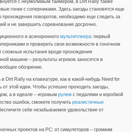
внуется с неумолимым таймером, в Dirt Rally также
евые гонки с соперниками. Здесь заезды становятся еще
о прохождения поворотов, необходимо еще следить за
ний и не завершить соревнование досрочно.
диционного и асинхронного
мультиплеера
: первый
оперниками и проверить свои возможности в гоночном
ет сложные испытания вроде прохождения
ной машине – результаты игроков заносятся в
сеобщее обозрение.
 Dirt Rally на клавиатуре, как в какой-нибудь Need for
ь от этой идеи. Чтобы успешно проходить заезды,
дом, а в идеале – игровым
рулем
с педалями и коробкой
чество ошибок, сможете получить
реалистичные
беспечите себе незабываемое удовольствие от
 гоночных проектов на РС: от симуляторов – громким