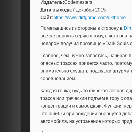
Издатель:
Codemasters
Дата выхода:
7 декабря 2015
Сайт:
https://www.dirtgame.com/uk/home
Пометавшись из стороны в сторону в
Dirt
все же вернуть серию к тому, с чего он
недаром получил прозвище «Dark Souls о
Главное, чем нужно запастись, начиная 
опасных трассах придется часто, поэтому
внимательно слушать подсказки штурмана
соревнованием.
Каждая гонка, будь то финская лесная д
трасса или греческий подъем в гору с о
концентрации и самоотдачи. Функция пер
что ошибки при вождении обернутся до
автомобиля, на устранение которых приде