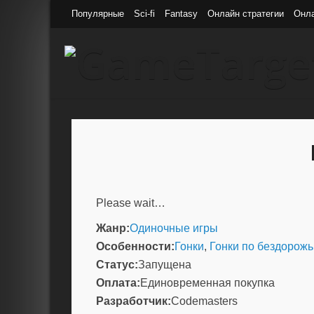
Популярные
Sci-fi
Fantasy
Онлайн стратегии
Онл
Please wait…
Жанр:
Одиночные игры
Особенности:
Гонки
,
Гонки по бездорож
Статус:
Запущена
Оплата:
Единовременная покупка
Разработчик:
Codemasters