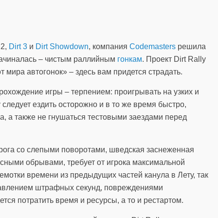
2,
Dirt 3
и
Dirt Showdown
, компания
Codemasters
решила
а начиналась – чистым раллийным
гонкам
. Проект Dirt Rally
т мира автогонок» – здесь вам придется страдать.
прохождение игры – терпением: проигрывать на узких и
 следует ездить осторожно и в то же время быстро,
, а также не гнушаться тестовыми заездами перед
орога со слепыми поворотами, шведская заснеженная
пасными обрывами, требует от игрока максимальной
емотки времени из предыдущих частей канула в Лету, так
бавлением штрафных секунд, повреждениями
тся потратить время и ресурсы, а то и рестартом.