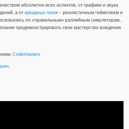
ачеством абсолютно всех аспектов, от графики и звука
дений, а от
аркадных гонок
– реалистичным геймплеем и
тосковались по «правильным» раллийным симуляторам,
желание продемонстрировать свое мастерство вождения
ниями:
Codemasters
ашин
.