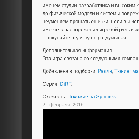
именем студии-разработчика и высоким к
до физической модели и системы повреж
неумением прощать ошибки. Если вы ис
имеете в распоряжении игровой руль и 
– покупайте эту игру не раздумывая.
Дополнительная информация
Эта игра связана со следующими компа
Добавлена в подборки:
Ралли
,
Тюнинг м
Серия:
DiRT
.
Схожесть:
Похожие на Spintires
.
21 февраля, 2016