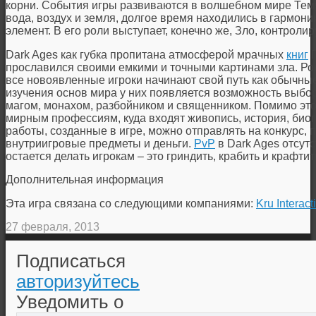
корни. События игры развиваются в волшебном мире Темуэ
вода, воздух и земля, долгое время находились в гармони
элемент. В его роли выступает, конечно же, Зло, контрол
Dark Ages как губка пропитана атмосферой мрачных
книг
Г
прославился своими емкими и точными картинами зла. Ро
все новоявленные игроки начинают свой путь как обычные
изучения основ мира у них появляется возможность выбо
магом, монахом, разбойником и священником. Помимо этог
мирным профессиям, куда входят живопись, история, биогр
работы, созданные в игре, можно отправлять на конкурс,
внутриигровые предметы и деньги.
PvP
в Dark Ages отсутс
остается делать игрокам – это гриндить, крабить и крафтит
Дополнительная информация
Эта игра связана со следующими компаниями:
Kru Interact
27 февраля, 2013
Подписаться
авторизуйтесь
Уведомить о