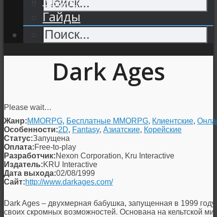
Гайды
Dark Ages
Please wait…
Жанр:
MMORPG
,
Бесплатные MMORPG
,
Клиентские
,
Онла
Особенности:
2D
,
Fantasy
,
Азиатские
,
Корейские
Статус:
Запущена
Оплата:
Free-to-play
Разработчик:
Nexon Corporation, Kru Interactive
Издатель:
KRU Interactive
Дата выхода:
02/08/1999
Сайт:
http://www.darkages.com/
Dark Ages – двухмерная бабушка, запущенная в 1999 году
своих скромных возможностей. Основана на кельтской ми