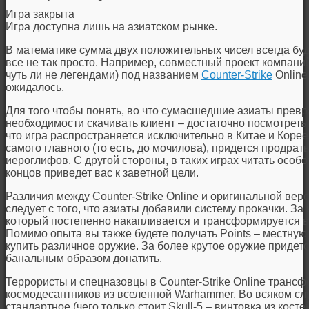
Игра закрыта
Игра доступна лишь на азиатском рынке.
В математике сумма двух положительных чисел всегда буд
все не так просто. Например, совместный проект компани
чуть ли не легендами) под названием
Counter-Strike
Online
ожидалось.
Для того чтобы понять, во что сумасшедшие азиаты прев
необходимости скачивать клиент – достаточно посмотреть
что игра распространяется исключительно в Китае и Корее
самого главного (то есть, до мочилова), придется продрат
иероглифов. С другой стороны, в таких играх читать особо
концов приведет вас к заветной цели.
Различия между Counter-Strike Online и оригинальной вер
следует с того, что азиаты добавили систему прокачки. За
который постепенно накапливается и трансформируется в 
Помимо опыта вы также будете получать Points – местную
купить различное оружие. За более крутое оружие придетс
банальным образом донатить.
Террористы и спецназовцы в Counter-Strike Online трансф
космодесантников из вселенной Warhammer. Во всяком слу
стандартное (чего только стоит Skull-5 – винтовка из кост