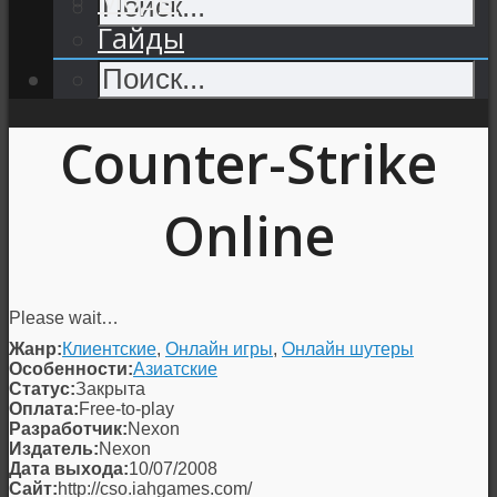
Гайды
Counter-Strike
Online
Please wait…
Жанр:
Клиентские
,
Онлайн игры
,
Онлайн шутеры
Особенности:
Азиатские
Статус:
Закрыта
Оплата:
Free-to-play
Разработчик:
Nexon
Издатель:
Nexon
Дата выхода:
10/07/2008
Сайт:
http://cso.iahgames.com/