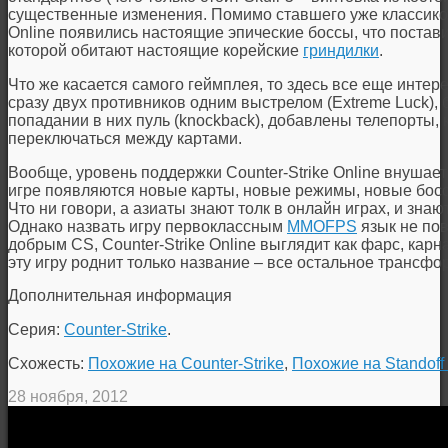
существенные изменения. Помимо ставшего уже классик
Online появились настоящие эпические боссы, что постави
которой обитают настоящие корейские
гриндилки
.
Что же касается самого геймплея, то здесь все еще инте
сразу двух противников одним выстрелом (Extreme Luck),
попадании в них пуль (knockback), добавлены телепорты,
переключаться между картами.
Вообще, уровень поддержки Counter-Strike Online внушает
игре появляются новые карты, новые режимы, новые бос
Что ни говори, а азиаты знают толк в онлайн играх, и знаю
Однако назвать игру первоклассным
MMOFPS
язык не по
добрым CS, Counter-Strike Online выглядит как фарс, карн
эту игру роднит только название – все остальное трансф
Дополнительная информация
Серия:
Counter-Strike
.
Схожесть:
Похожие на Counter-Strike
,
Похожие на Standoff
28 ноября, 2012