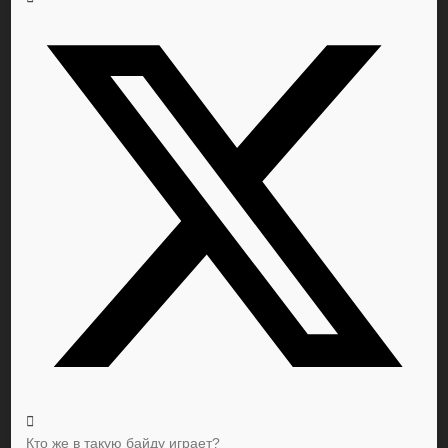
Кто же в такую байду играет?