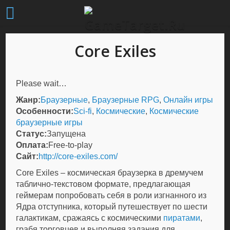
Core Exiles
Please wait…
Жанр:
Браузерные
,
Браузерные RPG
,
Онлайн игры
Особенности:
Sci-fi
,
Космические
,
Космические
браузерные игры
Статус:
Запущена
Оплата:
Free-to-play
Сайт:
http://core-exiles.com/
Core Exiles – космическая браузерка в дремучем
таблично-текстовом формате, предлагающая
геймерам попробовать себя в роли изгнанного из
Ядра отступника, который путешествует по шести
галактикам, сражаясь с космическими
пиратами
,
грабя торговцев и выполняя задания для