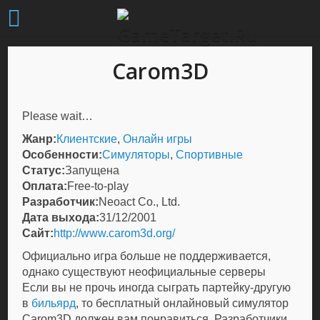
Carom3D
Please wait…
Жанр:
Клиентские
,
Онлайн игры
Особенности:
Симуляторы
,
Спортивные
Статус:
Запущена
Оплата:
Free-to-play
Разработчик:
Neoact Co., Ltd.
Дата выхода:
31/12/2001
Сайт:
http://www.carom3d.org/
Официально игра больше не поддерживается,
однако существуют неофициальные серверы
Если вы не прочь иногда сыграть партейку-другую
в
бильярд
, то бесплатный онлайновый симулятор
Carom3D должен вам понравиться. Разработчики