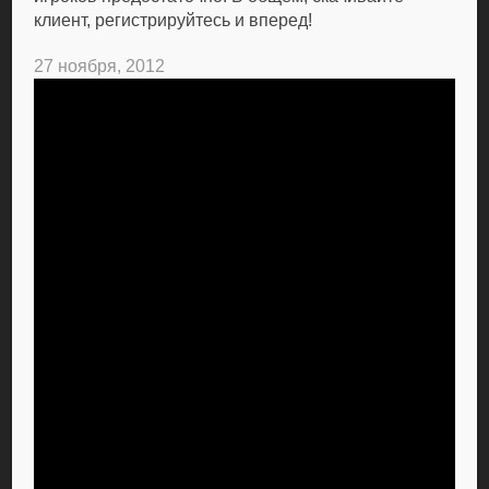
клиент, регистрируйтесь и вперед!
27 ноября, 2012