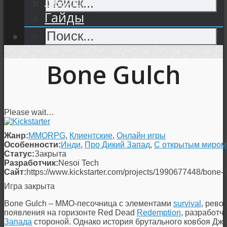
Гайды
Bone Gulch
Please wait…
Жанр:
MMORPG
,
Клиентские
,
Онлайн игры
Особенности:
Инди
,
Про Дикий Запад
,
С открытым миром
Статус:
Закрыта
Разработчик:
Nesoi Tech
Сайт:
https://www.kickstarter.com/projects/1990677448/bone-
Игра закрыта
Bone Gulch – MMO-песочница с элементами
survival
, рево
появления на горизонте Red Dead
Redemption
, разработч
Запада
стороной. Однако история брутального ковбоя Дж