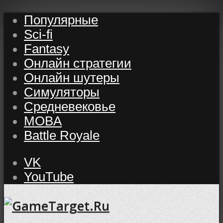
Популярные
Sci-fi
Fantasy
Онлайн стратегии
Онлайн шутеры
Симуляторы
Средневековье
MOBA
Battle Royale
VK
YouTube