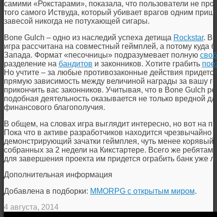
самими «Рокстарами», показала, что пользователи не про
того самого Иствуда, который убивает врагов одним прищ
завесой никогда не потухающей сигары.
Bone Gulch – одно из наследий успеха детища
Rockstar
. В
игра рассчитана на совместный геймплей, а потому куда 
Запада. Формат «песочницы» подразумевает полную
своб
разделение на
бандитов
и законников. Хотите грабить
пое
Но учтите – за любые противозаконные действия придется 
прямую зависимость между величиной награды за вашу г
прикончить вас законников. Учитывая, что в Bone Gulch р
подобная деятельность оказывается не только вредной дл
финансового благополучия.
В общем, на словах игра выглядит интересно, но вот на пр
Пока что в активе разработчиков находится чрезвычайно 
демонстрирующий зачатки геймплея, чуть менее корявый в
собранных за 2 недели на Кикстартере. Всего же ребятам т
для завершения проекта им придется ограбить банк уже л
Дополнительная информация
Добавлена в подборки:
MMORPG с открытым миром
.
4 августа, 2014