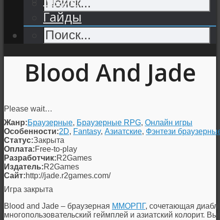
Гайды
Blood And Jade
Please wait…
Жанр:
Браузерные
,
Браузерные RPG
,
Онлайн игры
Особенности:
2D
,
Fantasy
,
Азиатские
,
Фэнтези браузерны
Статус:
Закрыта
Оплата:
Free-to-play
Разработчик:
R2Games
Издатель:
R2Games
Сайт:
http://jade.r2games.com/
Игра закрыта
Blood and Jade – браузерная
ММОРПГ
, сочетающая диаб
многопользовательский геймплей и азиатский колорит. Выйд