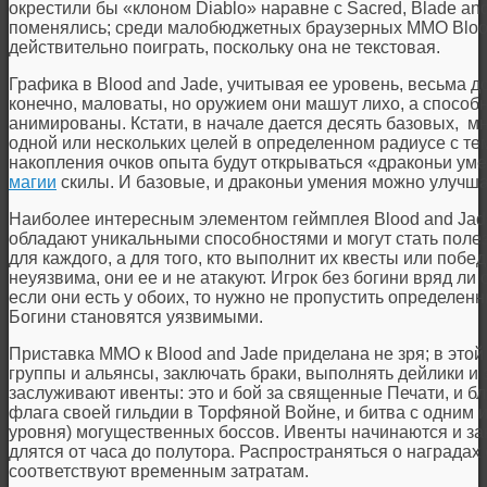
окрестили бы «клоном Diablo» наравне с Sacred, Blade an
поменялись; среди малобюджетных браузерных ММО Bloo
действительно поиграть, поскольку она не текстовая.
Графика в Blood and Jade, учитывая ее уровень, весьма д
конечно, маловаты, но оружием они машут лихо, а способ
анимированы. Кстати, в начале дается десять базовых, м
одной или нескольких целей в определенном радиусе с т
накопления очков опыта будут открываться «драконьи ум
магии
скилы. И базовые, и драконьи умения можно улучша
Наиболее интересным элементом геймплея Blood and Jad
обладают уникальными способностями и могут стать полез
для каждого, а для того, кто выполнит их квесты или побе
неуязвима, они ее и не атакуют. Игрок без богини вряд ли
если они есть у обоих, то нужно не пропустить определен
Богини становятся уязвимыми.
Приставка ММО к Blood and Jade приделана не зря; в это
группы и альянсы, заключать браки, выполнять дейлики и
заслуживают ивенты: это и бой за священные Печати, и б
флага своей гильдии в Торфяной Войне, и битва с одним и
уровня) могущественных боссов. Ивенты начинаются и за
длятся от часа до полутора. Распространяться о наградах 
соответствуют временным затратам.