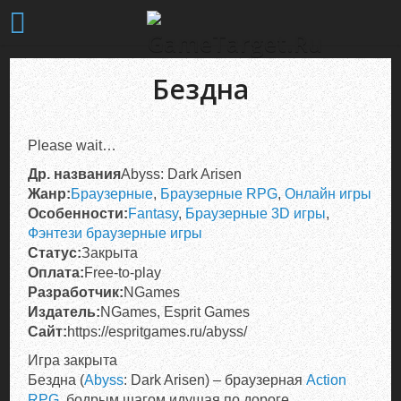
Бездна
Please wait…
Др. названия
Abyss: Dark Arisen
Жанр:
Браузерные
,
Браузерные RPG
,
Онлайн игры
Особенности:
Fantasy
,
Браузерные 3D игры
,
Фэнтези браузерные игры
Статус:
Закрыта
Оплата:
Free-to-play
Разработчик:
NGames
Издатель:
NGames, Esprit Games
Сайт:
https://espritgames.ru/abyss/
Игра закрыта
Бездна (
Abyss
: Dark Arisen) – браузерная
Action
RPG
, бодрым шагом идущая по дороге,