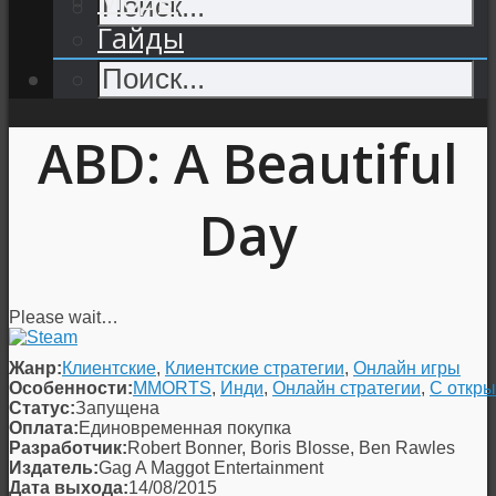
Гайды
ABD: A Beautiful
Day
Please wait…
Жанр:
Клиентские
,
Клиентские стратегии
,
Онлайн игры
Особенности:
MMORTS
,
Инди
,
Онлайн стратегии
,
С откр
Статус:
Запущена
Оплата:
Единовременная покупка
Разработчик:
Robert Bonner, Boris Blosse, Ben Rawles
Издатель:
Gag A Maggot Entertainment
Дата выхода:
14/08/2015