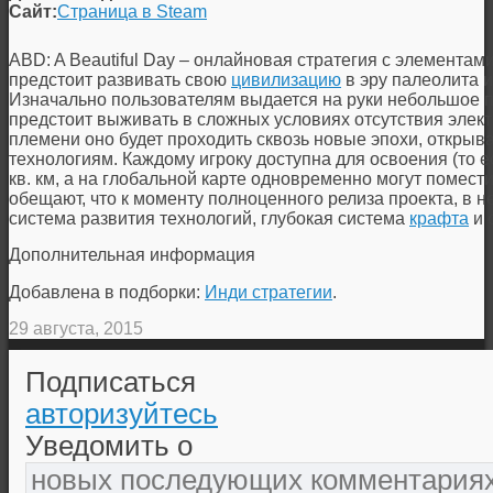
Сайт:
Страница в Steam
ABD: A Beautiful Day – онлайновая стратегия с элементам
предстоит развивать свою
цивилизацию
в эру палеолита и 
Изначально пользователям выдается на руки небольшое 
предстоит выживать в сложных условиях отсутствия элект
племени оно будет проходить сквозь новые эпохи, открыв
технологиям. Каждому игроку доступна для освоения (то 
кв. км, а на глобальной карте одновременно могут помест
обещают, что к моменту полноценного релиза проекта, в 
система развития технологий, глубокая система
крафта
и 
Дополнительная информация
Добавлена в подборки:
Инди стратегии
.
29 августа, 2015
Подписаться
авторизуйтесь
Уведомить о