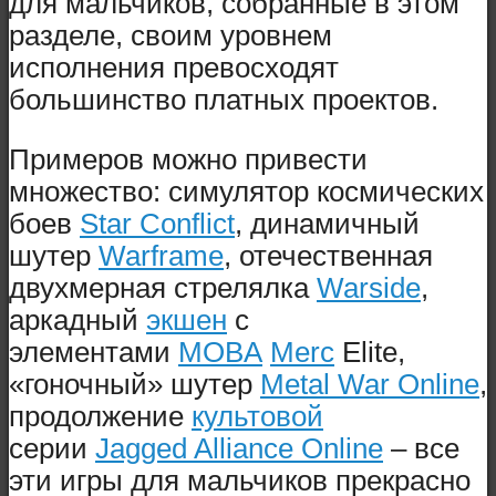
для мальчиков, собранные в этом
разделе, своим уровнем
исполнения превосходят
большинство платных проектов.
Примеров можно привести
множество: симулятор космических
боев
Star Conflict
, динамичный
шутер
Warframe
, отечественная
двухмерная стрелялка
Warside
,
аркадный
экшен
с
элементами
MOBA
Merc
Elite,
«гоночный» шутер
Metal War Online
,
продолжение
культовой
серии
Jagged Alliance Online
– все
эти игры для мальчиков прекрасно