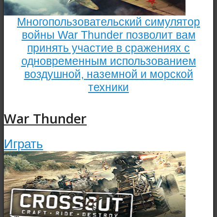
Многопользовательский симулятор
войны War Thunder позволит вам
принять участие в сражениях с
одновременным использованием
воздушной, наземной и морской
техники
War Thunder
Играть