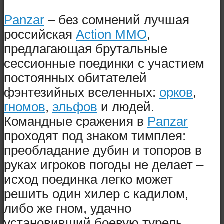
Panzar
– без сомнений лучшая
российская
Action MMO
,
предлагающая брутальные
сессионные поединки с участием
постоянных обитателей
фэнтезийных вселенных:
орков
,
гномов
,
эльфов
и людей.
Командные сражения в
Panzar
проходят под знаком тимплея:
преобладание дубин и топоров в
руках игроков погоды не делает –
исход поединка легко может
решить один хилер с кадилом,
либо же гном, удачно
установивший боевую турель.