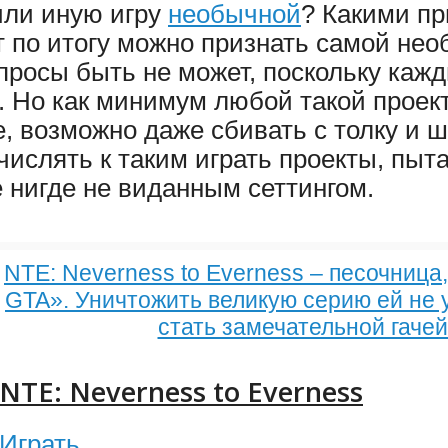
или иную игру
необычной
? Какими п
 по итогу можно признать самой не
просы быть не может, поскольку каж
. Но как минимум любой такой проек
, возможно даже сбивать с толку и ш
числять к таким играть проекты, пы
 нигде не виданным сеттингом.
NTE: Neverness to Everness – песочница
GTA». Уничтожить великую серию ей не 
стать замечательной гаче
NTE: Neverness to Everness
Играть