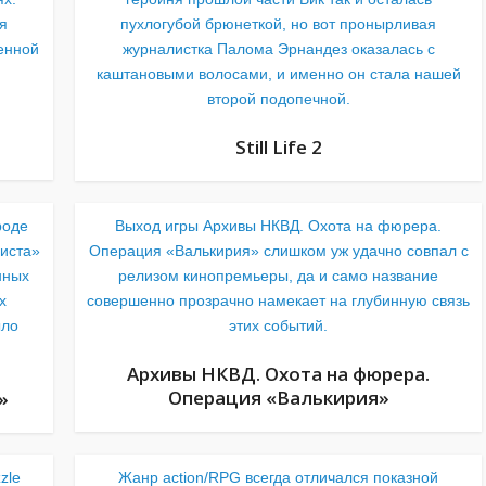
я
пухлогубой брюнеткой, но вот пронырливая
енной
журналистка Палома Эрнандез оказалась с
каштановыми волосами, и именно он стала нашей
второй подопечной.
.
Still Life 2
роде
Выход игры Архивы НКВД. Охота на фюрера.
ниста»
Операция «Валькирия» слишком уж удачно совпал с
нных
релизом кинопремьеры, да и само название
х
совершенно прозрачно намекает на глубинную связь
ыло
этих событий.
Архивы НКВД. Охота на фюрера.
Операция «Валькирия»
»
zle
Жанр action/RPG всегда отличался показной