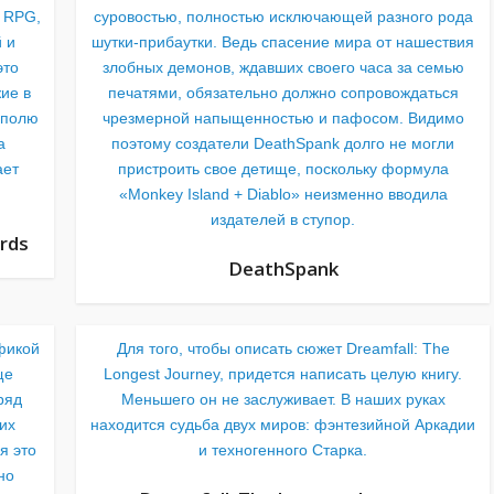
з RPG,
суровостью, полностью исключающей разного рода
 и
шутки-прибаутки. Ведь спасение мира от нашествия
это
злобных демонов, ждавших своего часа за семью
ие в
печатями, обязательно должно сопровождаться
 полю
чрезмерной напыщенностью и пафосом. Видимо
а
поэтому создатели DeathSpank долго не могли
ает
пристроить свое детище, поскольку формула
«Monkey Island + Diablo» неизменно вводила
издателей в ступор.
ords
DeathSpank
фикой
Для того, чтобы описать сюжет Dreamfall: The
ще
Longest Journey, придется написать целую книгу.
ряд
Меньшего он не заслуживает. В наших руках
их
находится судьба двух миров: фэнтезийной Аркадии
я это
и техногенного Старка.
но