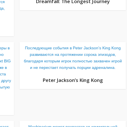
Dreamfall: The Longest Journey
тся
да,
еры в
Последующие события в Peter Jackson's King Kong
но
развиваются на протяжении сорока эпизодов,
xt BIG
благодаря которым игрок полностью захвачен игрой
же в
и не перестает получать порции адреналина.
ста
Peter Jackson’s King Kong
 другу
рытую
ыгает
Machinarium может похвастаться изумительной