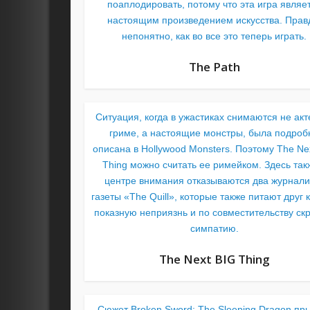
поаплодировать, потому что эта игра являе
настоящим произведением искусства. Прав
непонятно, как во все это теперь играть.
The Path
Ситуация, когда в ужастиках снимаются не акт
гриме, а настоящие монстры, была подроб
описана в Hollywood Monsters. Поэтому The Ne
Thing можно считать ее римейком. Здесь так
центре внимания отказываются два журнали
газеты «The Quill», которые также питают друг к
показную неприязнь и по совместительству ск
симпатию.
The Next BIG Thing
Сюжет Broken Sword: The Sleeping Dragon пр