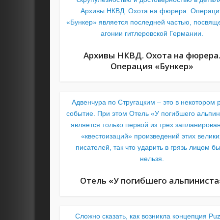
Архивы НКВД. Охота на фюрера. Операци
«Бункер» является последней частью, посвящ
агонии гитлеровской Германии.
Архивы НКВД. Охота на фюрера
Операция «Бункер»
Адвенчура по Стругацким – это в некотором 
событие. При этом Отель «У погибшего альпи
является только первой из трех запланирова
«квестоизаций» произведений этих велики
писателей, так что ударить в грязь лицом б
нельзя.
Отель «У погибшего альпиниста
Сложно сказать, как возникла концепция Puz