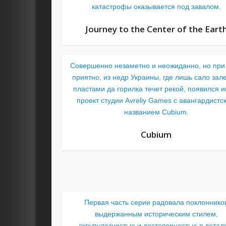
катастрофы оказывается под завалом.
Journey to the Center of the Eart
Совершенно незаметно и неожиданно, но при
приятно, из недр Украины, где лишь сало зал
пластами да горилка течет рекой, появился и
проект студии Avreliy Games с авангардистс
названием Cubium.
Cubium
Первая часть серии радовала поклоннико
выдержанным историческим стилем,
скрупулезностью и достоверностью в детал