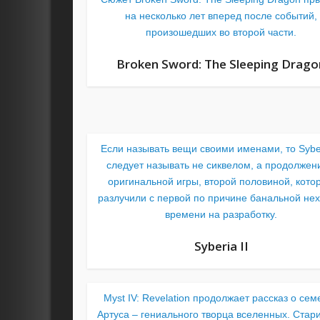
на несколько лет вперед после событий,
произошедших во второй части.
Broken Sword: The Sleeping Drago
Если называть вещи своими именами, то Syber
следует называть не сиквелом, а продолже
оригинальной игры, второй половиной, кото
разлучили с первой по причине банальной нех
времени на разработку.
Syberia II
Myst IV: Revelation продолжает рассказ о сем
Артуса – гениального творца вселенных. Стари