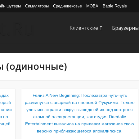
айн шутеры
Симуляторы
Средневековье
MOBA
Battle Royale
Клиентские
Браузерны
ы (одиночные)
льдах
Релиз A New Beginning: Послезавтра чуть-чуть
торый
разминулся с аварией на японской Фукусиме. Только
мпании
улеглись страсти вокруг вышедшей из-под контроля
в по
атомной электростанции, как студия Daedalic
ающей
Entertainment вывалила на прилавки магазинов свою
версию приближающегося апокалипсиса.