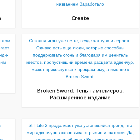
названием Заработало
h
Create
 этом
Сегодня игры уже не те, везде халтура и серость.
егает
Однако есть еще люди, которые способны
нди-
поддерживать огонь и благодаря им ценитель
ким
квестов, пропустивший времена расцвета адвенчур,
может прикоснуться к прекрасному, а именно к
Broken Sword.
Broken Sword. Тень тамплиеров.
Расширенное издание
в
Still Life 2 продолжает уже устоявшийся тренд, что
мир адвенчуров завоевывают рыжие и шатенки. Да,
ях.
героиня прошлой части Вик так и осталась