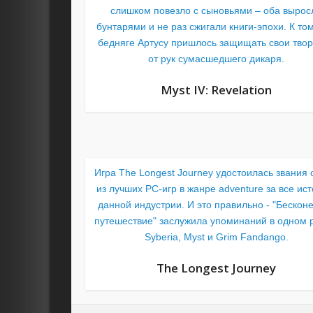
слишком повезло с сыновьями – оба вырос
бунтарями и не раз сжигали книги-эпохи. К том
бедняге Артусу пришлось защищать свои тво
от рук сумасшедшего дикаря.
Myst IV: Revelation
Игра The Longest Journey удостоилась звания
из лучших PC-игр в жанре adventure за все ис
данной индустрии. И это правильно - "Бескон
путешествие" заслужила упоминаний в одном 
Syberia, Myst и Grim Fandango.
The Longest Journey