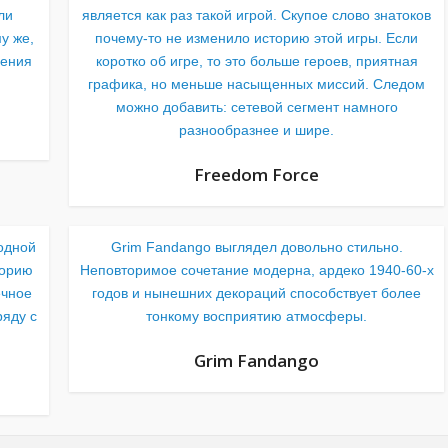
ли
является как раз такой игрой. Скупое слово знатоков
у же,
почему-то не изменило историю этой игры. Если
рения
коротко об игре, то это больше героев, приятная
графика, но меньше насыщенных миссий. Следом
можно добавить: сетевой сегмент намного
разнообразнее и шире.
Freedom Force
 одной
Grim Fandango выглядел довольно стильно.
торию
Неповторимое сочетание модерна, ардеко 1940-60-х
ечное
годов и нынешних декораций способствует более
ряду с
тонкому восприятию атмосферы.
Grim Fandango