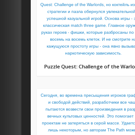
Quest: Challenge of the Warlords, но коктейль и
стратегии и пазла обернулся увлекательной
успешной казуальной игрой. Основа игры - 
классическая match three game. Главное оруж
руках героев - фишки, которые разбросаны по
восемь на восемь клеток. И не смотрите н
кажущуюся простоту игры - она явно вызыв
наркотическую зависимость.
Puzzle Quest: Challenge of the Warl
Сегодня, во времена пресыщения игроков гра
и свободой действий, разработчики все ча
пытаются возвести свои произведения в раз
вечных культовых ценностей. Это помогает 
проектам не затеряться в серой массе. Удаетс
лишь некоторым, но авторам The Path мож