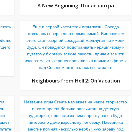
A New Beginning: Послезавтра
лекать
Еще в первой части этой игры жизнь Соседа
.
оказалась совершенно невыносимой. Виновником
ойство
этого стал озорной соседский мальчуган по имени
ущего
Вуди. Он повадился подстраивать неряшливому и
пузатому бюргеру всякие пакости, причем все эти
издевательства транслировались в прямом эфире и
над Соседом потешалась вся страна.
Neighbours from Hell 2: On Vacation
оли
Название игры Create намекает на некое творчество
эн,
и, хотя проект больше рассчитан на детскую
нию
аудиторию, провести за ним парочку часов будет
ешает
интересно даже взрослому человеку. Наверняка
льтате
многие помнят несколько необычную забаву под