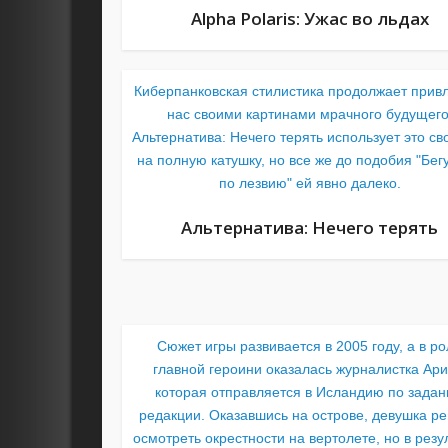
Alpha Polaris: Ужас во льдах
Киберпанковская стилистика продолжает прив
нас своими картинами мрачного будущего
Альтернатива: Нечего терять использует это св
на полную катушку, но все же до подобия "Бег
по лезвию" ей явно далеко.
Альтернатива: Нечего терять
Сюжет игры развивается в 2005 году, а в р
главной героини оказалась журналистка Ари
которая отправляется в Исландию по зада
редакции. Оказавшись на острове, девушка р
осмотреть окрестности на вертолете, но в резу