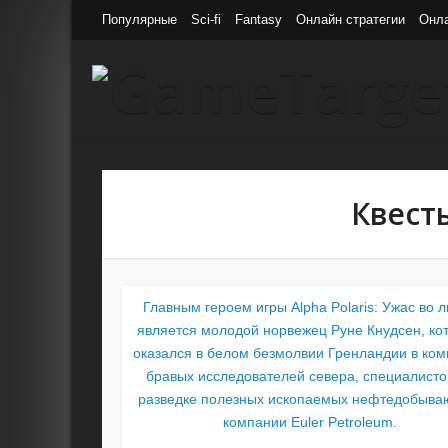
Популярные
Sci-fi
Fantasy
Онлайн стратегии
Онл
Квест
Главным героем игры Alpha Polaris: Ужас во 
является молодой норвежец Руне Кнудсен, ко
оказался в белом безмолвии Гренландии в ко
бравых исследователей севера, специалисто
разведке полезных ископаемых нефтедобыв
компании Euler Petroleum.