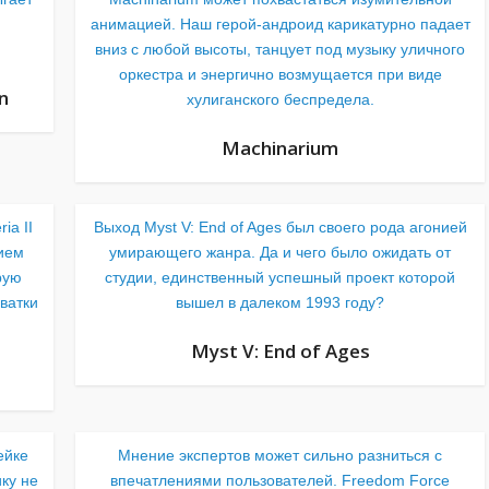
анимацией. Наш герой-андроид карикатурно падает
вниз с любой высоты, танцует под музыку уличного
оркестра и энергично возмущается при виде
n
хулиганского беспредела.
Machinarium
ia II
Выход Myst V: End of Ages был своего рода агонией
нием
умирающего жанра. Да и чего было ожидать от
рую
студии, единственный успешный проект которой
ватки
вышел в далеком 1993 году?
Myst V: End of Ages
ейке
Мнение экспертов может сильно разниться с
ку не
впечатлениями пользователей. Freedom Force