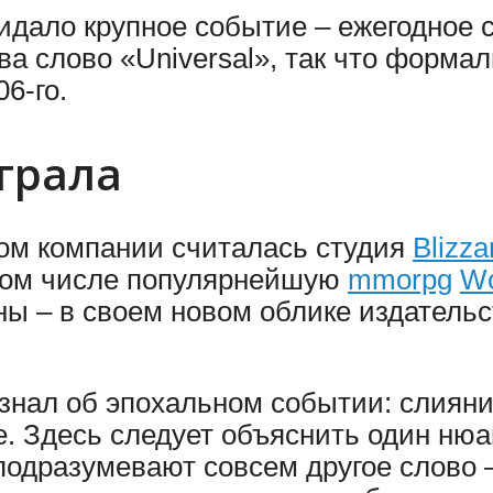
идало крупное событие – ежегодное
ва слово «Universal», так что форма
6-го.
грала
ом компании считалась студия
Blizza
 том числе популярнейшую
mmorpg
Wo
ны – в своем новом облике издатель
узнал об эпохальном событии: слиян
. Здесь следует объяснить один нюа
 подразумевают совсем другое слово 