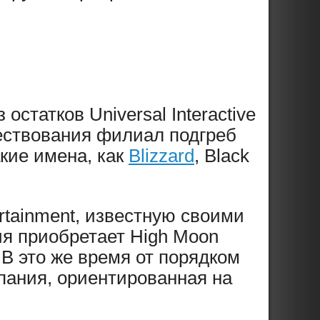
статков Universal Interactive
ществования филиал подгреб
акие имена, как
Blizzard
, Black
rtainment, известную своими
ия приобретает High Moon
 В это же время от порядком
пания, ориентированная на