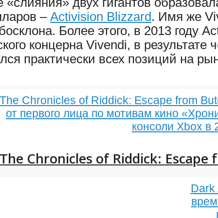
те «слияния» двух гигантов образова
лларов –
Activision Blizzard
. Имя же V
осклона. Более этого, в 2013 году Acti
ого концерна Vivendi, в результате ч
ся практически всех позиций на рын
The Chronicles of Riddick: Escape from B
от первого лица по мотивам кино «Хрон
консоли Xbox в 
The Chronicles of Riddick: Escape
Dark 
врем