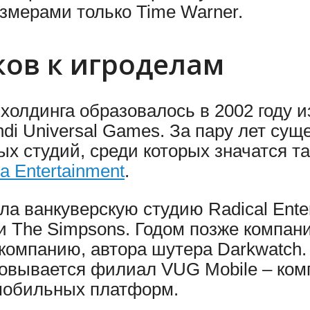
азмерами только Time Warner.
ов к игроделам
лдинга образовалось в 2002 году из о
ndi Universal Games. За пару лет су
ых студий, среди которых значатся т
ra Entertainment
.
а ванкуверскую студию Radical Ente
и The Simpsons. Годом позже компан
компанию, автора шутера Darkwatch.
чковывается филиал VUG Mobile – ком
 мобильных платформ.