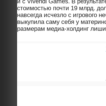
и с Vivendi Games. В результа
стоимостью почти 19 млрд. до
навсегда исчезло с игрового неб
выкупила саму себя у материнск
размерам медиа-холдинг лишил