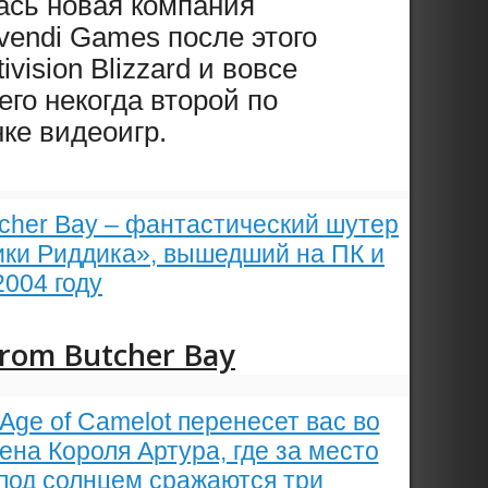
лась новая компания
ivendi Games после этого
vision Blizzard и вовсе
его некогда второй по
ке видеоигр.
utcher Bay – фантастический шутер
ики Риддика», вышедший на ПК и
2004 году
 from Butcher Bay
Age of Camelot перенесет вас во
ена Короля Артура, где за место
под солнцем сражаются три