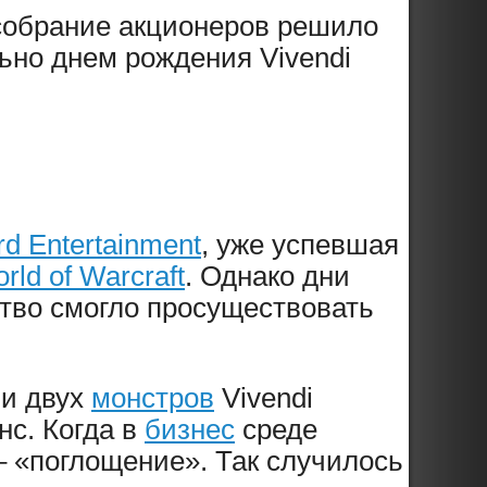
 собрание акционеров решило
льно днем рождения Vivendi
rd Entertainment
, уже успевшая
rld of Warcraft
. Однако дни
ство смогло просуществовать
ии двух
монстров
Vivendi
нс. Когда в
бизнес
среде
– «поглощение». Так случилось