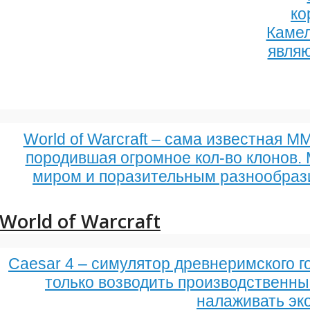
ко
Камел
явля
World of Warcraft – сама известная 
породившая огромное кол-во клонов.
миром и поразительным разнообрази
World of Warcraft
Caesar 4 – симулятор древнеримского го
только возводить производственны
налаживать эк