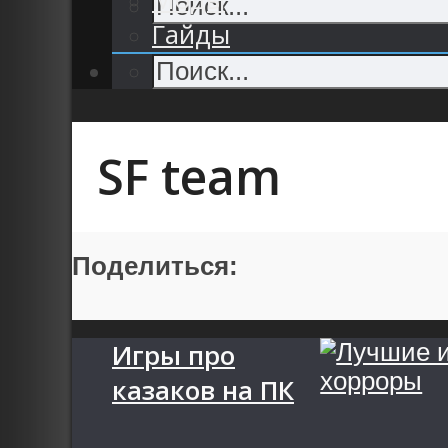
Гайды
SF team
Поделиться:
Игры про
казаков на ПК