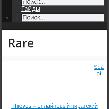
Гайды
Rare
Sea
of
Thieves – онлайновый пиратский