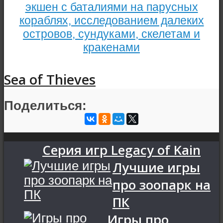
экшен с баталиями на парусных
кораблях, исследованием далеких
островов, сундуками, скелетам и
кракенами
Sea of Thieves
Поделиться:
Серия игр Legacy of Kain
Лучшие игры
про зоопарк на
ПК
Игры про