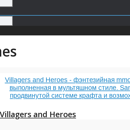
mes
Villagers and Heroes - фэнтезийная mm
выполненная в мультяшном стиле. Sa
продвинутой системе крафта и возмо
Villagers and Heroes