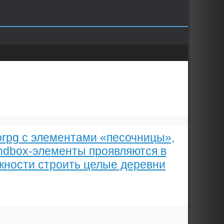
orpg с элементами «песочницы»,
ndbox-элементы проявляются в
жности строить целые деревни