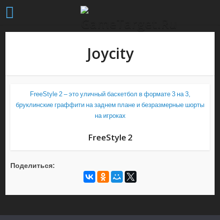
Joycity
FreeStyle 2 – это уличный баскетбол в формате 3 на 3,
бруклинские граффити на заднем плане и безразмерные шорты
на игроках
FreeStyle 2
Поделиться: