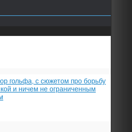
ор гольфа, с сюжетом про борьбу
кой и ничем не ограниченным
м