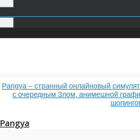
Pangya – странный онлайновый симулят
с очередным Злом, анимешной графи
шопинго
Pangya