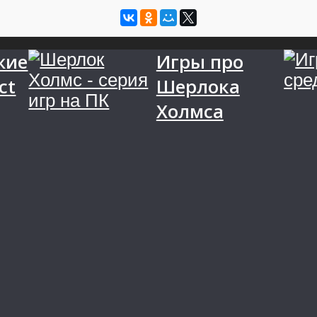
жие
Игры про
ct
Шерлока
Холмса