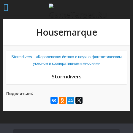
Housemarque
Stormdivers – «Королевская битва» с научно-фантастическим
уклоном и кооперативными миссиями
Stormdivers
Поделиться: