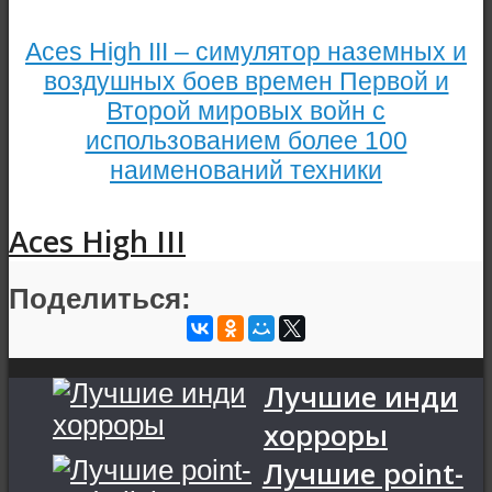
Aces High III – симулятор наземных и
воздушных боев времен Первой и
Второй мировых войн с
использованием более 100
наименований техники
Aces High III
Поделиться:
Лучшие инди
хорроры
Лучшие point-