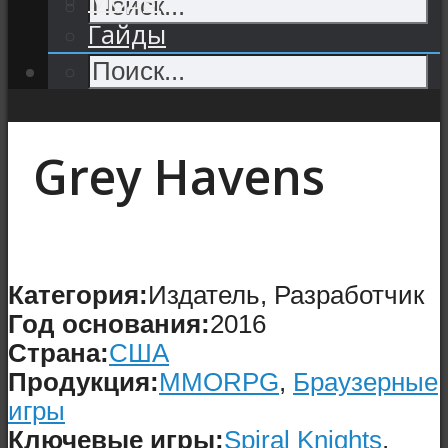
Гайды
Grey Havens
Категория:
Издатель, Разработчик
Год основания:
2016
Страна:
США
Продукция:
MMORPG
,
Браузерные
игры
Ключевые игры:
Spiral Knights
,