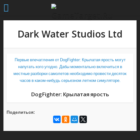
Dark Water Studios Ltd
Первые впечатления от DogFighter: Крылатая ярость могут
напугать кого угодно. Дабы моментально включиться в
местные разборки самолетов необходимо провести десяток
часов в каком-нибудь серьезном летном симуляторе.
DogFighter: Крылатая ярость
Поделиться: