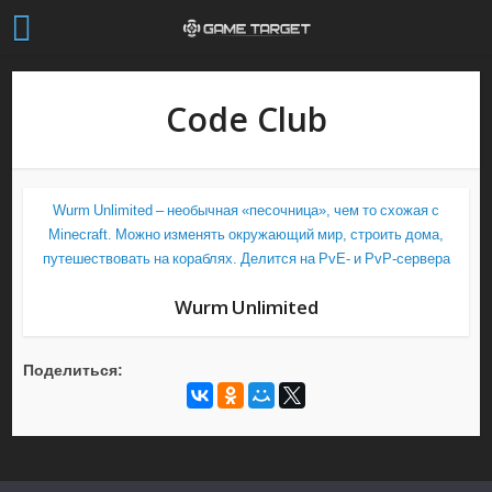
Code Club
Wurm Unlimited – необычная «песочница», чем то схожая с
Minecraft. Можно изменять окружающий мир, строить дома,
путешествовать на кораблях. Делится на PvE- и PvP-сервера
Wurm Unlimited
Поделиться: